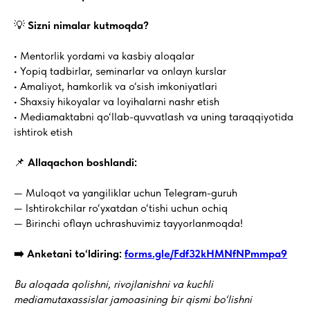
💡
Sizni nimalar kutmoqda?
• Mentorlik yordami va kasbiy aloqalar
• Yopiq tadbirlar, seminarlar va onlayn kurslar
• Amaliyot, hamkorlik va o‘sish imkoniyatlari
• Shaxsiy hikoyalar va loyihalarni nashr etish
• Mediamaktabni qo‘llab-quvvatlash va uning taraqqiyotida
ishtirok etish
📌
Allaqachon boshlandi:
— Muloqot va yangiliklar uchun Telegram-guruh
— Ishtirokchilar ro‘yxatdan o‘tishi uchun ochiq
— Birinchi oflayn uchrashuvimiz tayyorlanmoqda!
➡️
Anketani to‘ldiring:
forms.gle/Fdf32kHMNfNPmmpa9
Bu aloqada qolishni, rivojlanishni va kuchli
mediamutaxassislar jamoasining bir qismi bo‘lishni