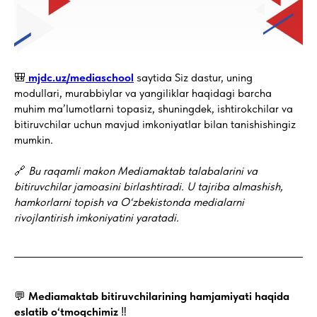
🎒
mjdc.uz/mediaschool
saytida Siz dastur, uning
modullari, murabbiylar va yangiliklar haqidagi barcha
muhim ma’lumotlarni topasiz, shuningdek, ishtirokchilar va
bitiruvchilar uchun mavjud imkoniyatlar bilan tanishishingiz
mumkin.
🔗
Bu raqamli makon Mediamaktab talabalarini va
bitiruvchilar jamoasini birlashtiradi. U tajriba almashish,
hamkorlarni topish va O‘zbekistonda medialarni
rivojlantirish imkoniyatini yaratadi.
💬
Mediamaktab bitiruvchilarining hamjamiyati haqida
eslatib o‘tmoqchimiz
‼️