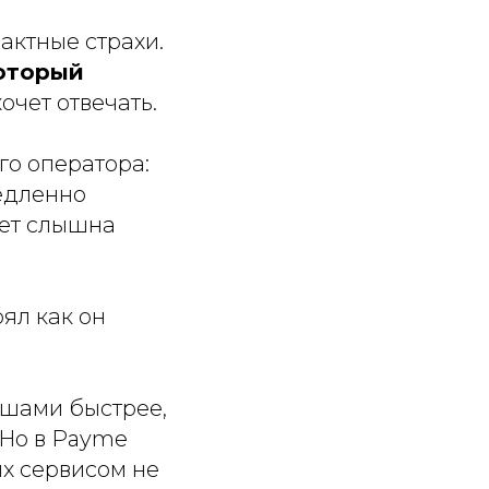
актные страхи.
оторый
хочет отвечать.
го оператора:
медленно
дет слышна
ял как он
ишами быстрее,
 Но в Payme
их сервисом не