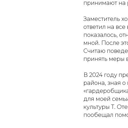
принимают на 
Заместитель хо
ответил на все
показалось, от
мной. После эт
Считаю поведе
принять меры 
В 2024 году п
района, зная 
«гардеробщика
для моей семь
культуры Т. От
пообещал помоч