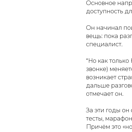
Основное напр
доступность д
Он начинал пои
вещь: пока разг
специалист.
“Но как только
звонке) меняет
возникает стра
дальше разгово
отмечает он.
За эти годы о
тесты, марафон
Причём это «н