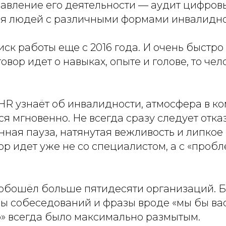
авление его деятельности — аудит цифровы
ля людей с различными формами инвалидно
ск работы еще с 2016 года. И очень быстро
овор идет о навыках, опыте и голове, то чел
 HR узнаёт об инвалидности, атмосфера в ко
ся мгновенно. Не всегда сразу следует отказ
нная пауза, натянутая вежливость и липкое
р идет уже не со специалистом, а с «пробле
н обошёл больше пятидесяти организаций. 
ы собеседований и фразы вроде «мы бы вас 
о» всегда было максимально размытым.