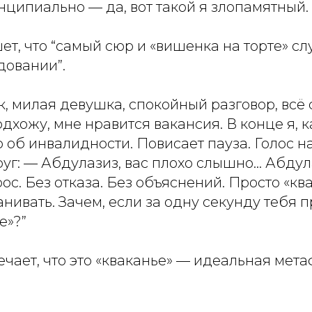
ципиально — да, вот такой я злопамятный.
т, что “самый сюр и «вишенка на торте» сл
довании”.
, милая девушка, спокойный разговор, всё 
одхожу, мне нравится вакансия. В конце я, 
об инвалидности. Повисает пауза. Голос н
руг: — Абдулазиз, вас плохо слышно… Абдул
рос. Без отказа. Без объяснений. Просто «кв
анивать. Зачем, если за одну секунду тебя 
е»?”
чает, что это «кваканье» — идеальная мет