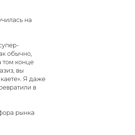
училась на
супер-
как обычно,
а том конце
азиз, вы
акаете». Я даже
превратили в
афора рынка