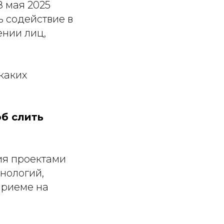
8 мая 2025
ь содействие в
ении лиц,
каких
об слить
ия проектами
нологий,
приеме на