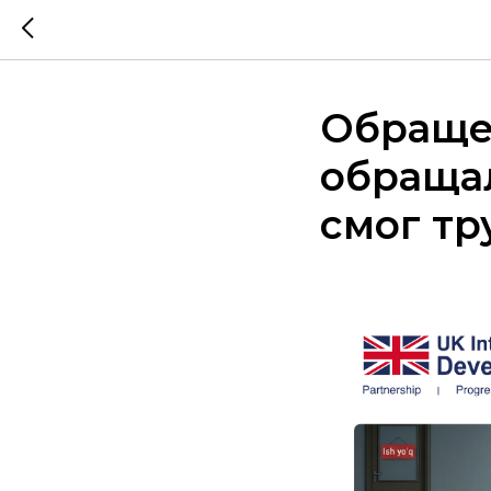
Обращен
обращал
смог тр