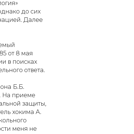
логия»
однако до сих
нацией. Далее
аемый
5 от 8 мая
ии в поисках
льного ответа.
она Б.Б.
. На приеме
альной защиты,
ель хокима А.
кольного
сти меня не