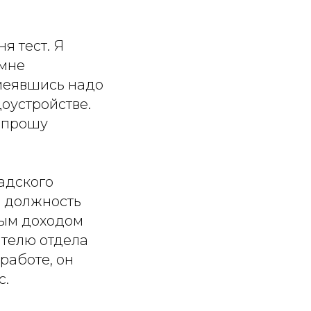
я тест. Я
 мне
смеявшись надо
доустройстве.
 прошу
адского
ю должность
ным доходом
ителю отдела
 работе, он
с.