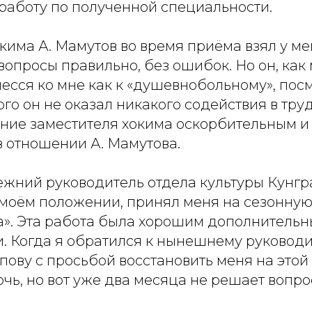
работу по полученной специальности.
кима А. Мамутов во время приёма взял у мен
 вопросы правильно, без ошибок. Но он, как
несся ко мне как к «душевнобольному», по
ого он не оказал никакого содействия в тру
ние заместителя хокима оскорбительным и
в отношении А. Мамутова.
режний руководитель отдела культуры Кунгр
о моём положении, принял меня на сезонну
». Эта работа была хорошим дополнитель
и. Когда я обратился к нынешнему руковод
епову с просьбой восстановить меня на этой
ь, но вот уже два месяца не решает вопро