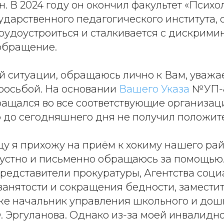
. В 2024 году он окончил факультет «Психо
ударственного педагогического института, 
трудоустроиться и сталкивается с дискрими
обращение.
ей ситуации, обращаюсь лично к Вам, уваж
просьбой. На основании
Вашего Указа
№УП-8
ращался во все соответствующие организац
 до сегодняшнего дня не получил положите
у я прихожу на приём к хокиму нашего рай
устно и письменно обращаюсь за помощью
представители прокуратуры, Агентства соци
анятости и сокращения бедности, заместит
кже начальник управления школьного и дош
. Эргуланова. Однако из-за моей инвалидно