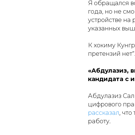
Я обращался во
года, но не см
устройстве на 
указанных выш
К хокиму Кунг
претензий нет”
«Абдулазиз, в
кандидата с 
Абдулазиз Сал
цифрового пра
рассказал
, чт
работу.