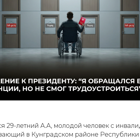
я 29-летний А.А, молодой человек с инвали
вающий в Кунградском районе Республики