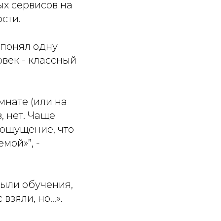
х сервисов на
сти.
 понял одну
овек - классный
мнате (или на
, нет. Чаще
 ощущение, что
мой»”, -
Были обучения,
взяли, но…».