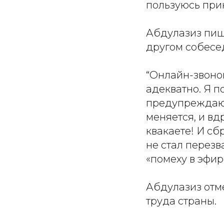
пользуюсь прин
Абдулазиз пише
другом собесе
“Онлайн-звонок
адекватно. Я п
предупреждаю 
меняется, и вд
квакаете! И сб
не стал перезв
«помеху в эфир
Абдулазиз отме
труда страны.