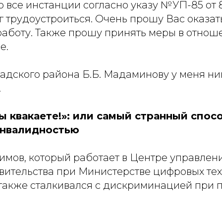
 все инстанции согласно указу №УП-85 от 
ог трудоустроиться. Очень прошу Вас оказат
работу. Также прошу принять меры в отнош
е.
радского района Б.Б. Мадаминову у меня ни
.
ы квакаете!»: или самый странный спос
инвалидностью
имов, который работает в Центре управлен
вительства при Министерстве цифровых тех
о также сталкивался с дискриминацией при 