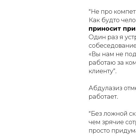
“Не про компет
Как будто чело
приносит пр
Один раз я уст
собеседование,
«Вы нам не по
работаю за ко
клиенту”.
Абдулазиз отме
работает.
“Без ложной с
чем зрячие сот
просто придума