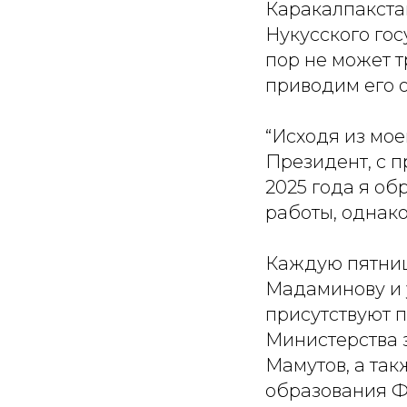
Каракалпакстан
Нукусского гос
пор не может 
приводим его 
“Исходя из мо
Президент, с 
2025 года я об
работы, однако
Каждую пятниц
Мадаминову и 
присутствуют 
Министерства з
Мамутов, а та
образования Ф