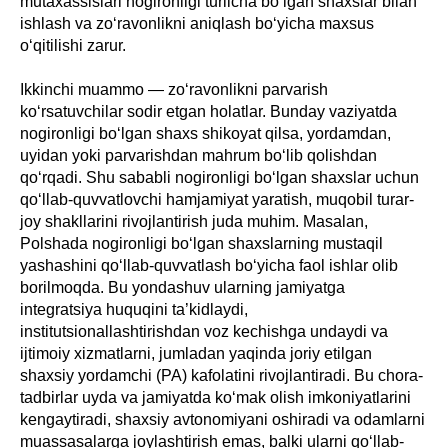
mutaxassislari nogironligi turlicha bo‘lgan shaxslar bilan
ishlash va zo‘ravonlikni aniqlash bo‘yicha maxsus
o‘qitilishi zarur.
Ikkinchi muammo — zo‘ravonlikni parvarish
ko‘rsatuvchilar sodir etgan holatlar. Bunday vaziyatda
nogironligi bo‘lgan shaxs shikoyat qilsa, yordamdan,
uyidan yoki parvarishdan mahrum bo‘lib qolishdan
qo‘rqadi. Shu sababli nogironligi bo‘lgan shaxslar uchun
qo‘llab-quvvatlovchi hamjamiyat yaratish, muqobil turar-
joy shakllarini rivojlantirish juda muhim. Masalan,
Polshada nogironligi bo‘lgan shaxslarning mustaqil
yashashini qo‘llab-quvvatlash bo‘yicha faol ishlar olib
borilmoqda. Bu yondashuv ularning jamiyatga
integratsiya huquqini ta’kidlaydi,
institutsionallashtirishdan voz kechishga undaydi va
ijtimoiy xizmatlarni, jumladan yaqinda joriy etilgan
shaxsiy yordamchi (PA) kafolatini rivojlantiradi. Bu chora-
tadbirlar uyda va jamiyatda ko‘mak olish imkoniyatlarini
kengaytiradi, shaxsiy avtonomiyani oshiradi va odamlarni
muassasalarga joylashtirish emas, balki ularni qo‘llab-