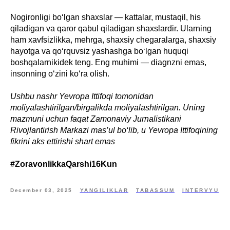
Nogironligi bo‘lgan shaxslar — kattalar, mustaqil, his
qiladigan va qaror qabul qiladigan shaxslardir. Ularning
ham xavfsizlikka, mehrga, shaxsiy chegaralarga, shaxsiy
hayotga va qo‘rquvsiz yashashga bo‘lgan huquqi
boshqalarnikidek teng. Eng muhimi — diagnzni emas,
insonning o‘zini ko‘ra olish.
Ushbu nashr Yevropa Ittifoqi tomonidan
moliyalashtirilgan/birgalikda moliyalashtirilgan. Uning
mazmuni uchun faqat Zamonaviy Jurnalistikani
Rivojlantirish Markazi mas’ul bo‘lib, u Yevropa Ittifoqining
fikrini aks ettirishi shart emas
#ZoravonlikkaQarshi16Kun
December 03, 2025
YANGILIKLAR
TABASSUM
INTERVYU