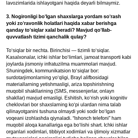
lavozimlarida ishlayotgani haqida deyarli bilmaymiz.
3. Nogironligi bo‘lgan shaxslarga yordam so‘rash
yoki zo‘ravonlik holatlari haqida xabar berishga
qanday to‘siqlar xalal beradi? Mavjud qo‘llab-
quvvatlash tizimi qanchalik qulay?
To‘siqlar bir nechta. Birinchisi — tizimli to‘siqlar.
Kasalxonalar, ichki ishlar bo‘limlari, jamoat transporti kabi
joylarda jismoniy infratuzilma muammolari mavjud.
Shuningdek, kommunikatsion to‘siqlar bor:
surdotarjimonlarning yo‘qligi, Brayl alifbosidagi
materiallarning yetishmasligi, ariza topshirishning
muqobil shakllarining (SMS, messenjerlar, onlayn
shakllar) mavjud emasligi. Eshitish, ko‘rish yoki kognitiv
cheklovlari bor shaxslarning ko‘pi ulardan nima talab
qilinayotganini tushuna olmaydi yoki sodir bo‘lgan
voqeani izohlashda qiynaladi. “Ishonch telefoni” ham
muqobil aloqa kanallariga ega bo‘lishi shart. Ichki ishlar
organlari xodimlari, tibbiyot xodimlari va ijtimoiy xizmatlar