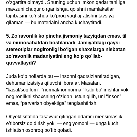
o‘zgartira olmaydi. Shuning uchun imkon qadar tahlilga,
mavzuni chuqur o‘rganishga, qo‘shni mamlakatlar
tajribasini ko‘rishga ko‘proq vaqt ajratishni tavsiya
qilaman — bu materialni ancha kuchaytiradi.
5. Zo‘ravonlik ko‘pincha jismoniy tazyiqdan emas, til
va munosabatdan boshlanadi. Jamiyatdagi qaysi
stereotiplar nogironligi bo‘lgan shaxslarga nisbatan
zo‘ravonlik madaniyatini eng ko‘p qo‘llab-
quvvatlaydi?
Juda ko‘p hollarda bu — insonni qadrsizlantiradigan,
dehumanizatsiya qiluvchi iboralar. Masalan,
“kasal/sog‘lom”, “normal/nonnormal” kabi bo‘linishlar yoki
nogironlikni shaxsning o‘zidan ustun qilib, uni “inson”
emas, “parvarish obyektiga” tenglashtirish.
Obyekt sifatida tasavvur qilingan odamni mensimaslik,
e’tiborsiz qoldirish yoki — eng yomoni — unga kuch
ishlatish osonroq bo‘lib qoladi.