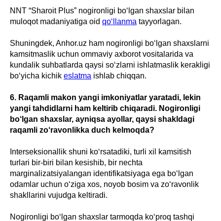
NNT “Sharoit Plus” nogironligi bo‘lgan shaxslar bilan
muloqot madaniyatiga oid
qo‘llanma
tayyorlagan.
Shuningdek, Anhor.uz ham nogironligi bo‘lgan shaxslarni
kamsitmaslik uchun ommaviy axborot vositalarida va
kundalik suhbatlarda qaysi so‘zlarni ishlatmaslik kerakligi
bo‘yicha kichik
eslatma
ishlab chiqqan.
6. Raqamli makon yangi imkoniyatlar yaratadi, lekin
yangi tahdidlarni ham keltirib chiqaradi. Nogironligi
bo‘lgan shaxslar, ayniqsa ayollar, qaysi shakldagi
raqamli zo‘ravonlikka duch kelmoqda?
Interseksionallik shuni ko‘rsatadiki, turli xil kamsitish
turlari bir-biri bilan kesishib, bir nechta
marginalizatsiyalangan identifikatsiyaga ega bo‘lgan
odamlar uchun o‘ziga xos, noyob bosim va zo‘ravonlik
shakllarini vujudga keltiradi.
Nogironligi bo‘lgan shaxslar tarmoqda ko‘proq tashqi