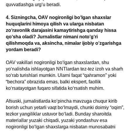
quvvatlashga urg‘u beradi.
4. Sizningcha, OAV nogironligi bo‘lgan shaxslar
huquqlarini himoya qilish va ularga nisbatan
zo‘ravonlik darajasini kamaytirishga qanday hissa
qo‘sha oladi? Jurnalistlar nimani noto‘g‘ri
qilishmoqda va, aksincha, nimalar ijobiy o‘zgarishga
yordam beradi?
OAV vakillari nogironligi bo‘lgan shaxslardan, shu
yo‘nalishda ishlayotgan NNTlardan tez-tez izoh va sharh
so‘rab turishlari mumkin. Ularni faqat “qahramon” yoki
“bechora” obrazida emas, balki ekspert, faollik
ko‘rsatayotgan fuqaro sifatida ko‘rsatish muhim.
Afsuski, jurnalistlarda ko‘pincha mavzuga chuqur kirib
borish uchun yetarli vaqt bo‘lmaydi, chunki doimiy “oqim”,
tezkor yangiliklar ustuvor bo‘ladi. Bunday sharoitda
materiallar yuzaki chiqadi, yuzaki yondashuv esa
nogironligi bo‘lgan shaxslarga nisbatan munosabatni