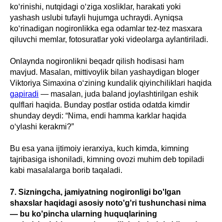
ko‘rinishi, nutqidagi o‘ziga xosliklar, harakati yoki
yashash uslubi tufayli hujumga uchraydi. Ayniqsa
ko‘rinadigan nogironlikka ega odamlar tez-tez masxara
qiluvchi memlar, fotosuratlar yoki videolarga aylantiriladi.
Onlaynda nogironlikni beqadr qilish hodisasi ham
mavjud. Masalan, mittivoylik bilan yashaydigan bloger
Viktoriya Simaxina o‘zining kundalik qiyinchiliklari haqida
gapiradi
— masalan, juda baland joylashtirilgan eshik
qulflari haqida. Bunday postlar ostida odatda kimdir
shunday deydi: “Nima, endi hamma karklar haqida
o‘ylashi kerakmi?”
Bu esa yana ijtimoiy ierarxiya, kuch kimda, kimning
tajribasiga ishoniladi, kimning ovozi muhim deb topiladi
kabi masalalarga borib taqaladi.
7. Sizningcha, jamiyatning nogironligi bo'lgan
shaxslar haqidagi asosiy noto'g'ri tushunchasi nima
— bu ko'pincha ularning huquqlarining