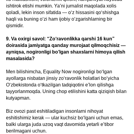
ishtirok etishi mumkin. Ya’ni jurnalist maqolada xolis
qoladi, lekin inson sifatida — o‘z hissasini qo‘shishga
haqli va buning o‘zi ham ijobiy o‘zgarishlarning bir
qismidir.
9. Va oxirgi savol: “Zo‘ravonlikka qarshi 16 kun”
doirasida jamiyatga qanday murojaat qilmoqchisiz —
ayniqsa, nogironligi bo‘lgan shaxslarni himoya qilish
masalasida?
Men bilishimcha, Equality Now nogironligi bo‘lgan
ayollarga nisbatan jinsiy zo‘ravonlik holatlari bo‘yicha
O‘zbekistonda o‘tkazilgan tadqiqotini e’lon qilishga
tayyorlanmoqda. Uning chop etilishini katta qiziqish bilan
kutyapman.
Biz ovozi past eshitiladigan insonlarni nihoyat
eshitishimiz kerak — ular kuchsiz bo‘lgani uchun emas,
balki ularga juda uzoq vaqt davomida yetarli e’tibor
berilmagani uchun.