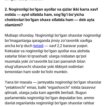
2. Nogironligi bo‘lgan ayollar va qizlar ikki karra xavf
ostida — ayol sifatida ham, sog‘lig‘i bo‘yicha
cheklovlari bo‘lgan shaxs sifatida ham — deb ayta
olamizmi?
Mutlaqo shunday. Nogironligi bo‘lgan shaxslar nogironligi
bo‘lmaganlarga qaraganda jinsiy zo‘ravonlik xavfiga
ancha ko‘p duch
keladi
— xavf 2,2 baravar yuqori.
Keksalar va nogironligi bo‘lgan ayollar esa alohida
xatarlar bilan to‘qnashadi: ularga nisbatan qo‘pol
muomala yoki zo‘ravonlik ba’zan parvarish bilan
shug‘ullanuvchi shaxslar yoki tibbiyot xodimlari
tomonidan ham sodir bo‘lishi mumkin.
Yana bir masala — jamiyatda nogironligi bo‘lgan shaxslar
“yetaklovchi” emas, balki “ergashuvchi” rolida tasavvur
qilinadi, ularga juda kam agentlik beriladi. Bugun
parlamentda nogironligi bo‘lgan deputatlar bor, ammo
davlat organlarida nogironligi bo‘lgan shaxslar rahbar