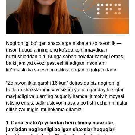
Nogironligi bo‘lgan shaxslarga nisbatan zo‘ravonlik —
inson huquqlarining eng ko‘zga ko‘rinmaydigan
buzilishlaridan biri. Bunga sabab holatlar kamligi emas,
balki jamiyat ovozi past eshitiladigan insonlarni
ko‘rmaslikka va eshitmaslikka o‘rganib qolganidadir.
“Zo‘ravonlikka qarshi 16 kun” doirasida biz nogironligi
bo‘lgan shaxslarning xavfsizligi yo‘lida qanday to‘siqlar
mavjudligi va ularning huquqiy hamda ijtimoiy himoyasi
istisno emas, balki ustuvor masala bo‘lishi uchun nimalar
qilish zarurligini muhokama qilamiz.
1. Dаna, siz ko‘p yillardan beri ijtimoiy mavzular,
jumladan nogironligi bo‘lgan shaxslar huquqlari