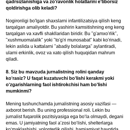
qadrsizlanishiga va zo'ravonlik holatlarini e'tiborsiz
qoldirishga olib keladi?
Nogironligi bo'lgan shaxslarni infantilizatsiya qilish keng
tarqalgan amaliyotdir. Bu yashirin kamsitishning eng keng
tarqalgan va xavfli shakllaridan biridir. Bu "g'amxo'rlik",
"xushmuomalalik" yoki "to'g'ri munosabat" kabi ko'rinadi,
lekin aslida u kattalarni "abadiy bolalarga" aylantiradi,
ularni erkinlik, ovoz va xato qilish huquqidan mahrum
qiladi.
8. Siz bu mavzuda jurnalistning rolini qanday
ko‘rasiz? U faqat kuzatuvchi bo‘lishi kerakmi yoki
o‘zgarishlarning faol ishtirokchisi ham bo‘lishi
mumkinmi?
Mening tushunchamda jurnalistning asosiy vazifasi —
axborot berish. Bu uning professional roli. Lekin bu
jurnalist fuqarolik pozitsiyasiga ega bo‘la olmaydi, degani
emas. U jamiyatning faol a’zosi bo‘lishi, shelterlarga
ko‘maklashishi, volonterlik qilishi, hamjamiyat hayotida