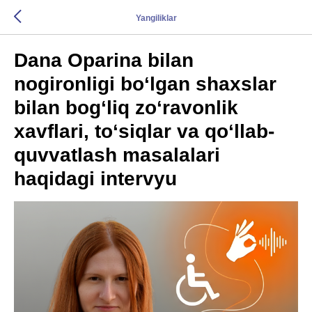
Yangiliklar
Dana Oparina bilan
nogironligi bo‘lgan shaxslar
bilan bog‘liq zo‘ravonlik
xavflari, to‘siqlar va qo‘llab-
quvvatlash masalalari
haqidagi intervyu