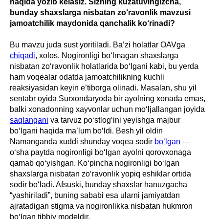
haqida yozib kelasiz. Sizning kuzatuvingizcha,
bunday shaxslarga nisbatan zo‘ravonlik mavzusi
jamoatchilik maydonida qanchalik ko‘rinadi?
Bu mavzu juda sust yoritiladi. Ba’zi holatlar OAVga
chiqadi
, xolos. Nogironligi bo‘lmagan shaxslarga
nisbatan zo‘ravonlik holatlarida bo‘lgani kabi, bu yerda
ham voqealar odatda jamoatchilikning kuchli
reaksiyasidan keyin e’tiborga olinadi. Masalan, shu yil
sentabr oyida Surxondaryoda bir ayolning xonada emas,
balki xonadonning xayvonlar uchun mo‘ljallangan joyida
saqlangani
va tarvuz po‘stlog‘ini yeyishga majbur
bo‘lgani haqida ma’lum bo‘ldi. Besh yil oldin
Namanganda xuddi shunday voqea sodir
bo‘lgan
—
o‘sha paytda nogironligi bo‘lgan ayolni qorovxonaga
qamab qo‘yishgan. Ko‘pincha nogironligi bo‘lgan
shaxslarga nisbatan zo‘ravonlik yopiq eshiklar ortida
sodir bo‘ladi. Afsuski, bunday shaxslar hanuzgacha
“yashiriladi”, buning sababi esa ularni jamiyatdan
ajratadigan stigma va nogironlikka nisbatan hukmron
bo‘lgan tibbiy modeldir.