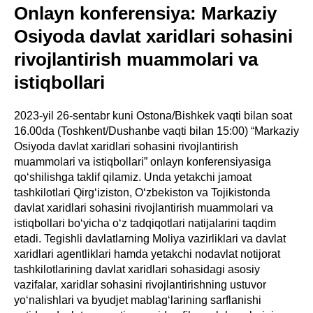
Onlayn konferensiya: Markaziy
Osiyoda davlat xaridlari sohasini
rivojlantirish muammolari va
istiqbollari
2023-yil 26-sentabr kuni Ostona/Bishkek vaqti bilan soat
16.00da (Toshkent/Dushanbe vaqti bilan 15:00) “Markaziy
Osiyoda davlat xaridlari sohasini rivojlantirish
muammolari va istiqbollari” onlayn konferensiyasiga
qo‘shilishga taklif qilamiz. Unda yetakchi jamoat
tashkilotlari Qirg‘iziston, O‘zbekiston va Tojikistonda
davlat xaridlari sohasini rivojlantirish muammolari va
istiqbollari bo‘yicha o‘z tadqiqotlari natijalarini taqdim
etadi. Tegishli davlatlarning Moliya vazirliklari va davlat
xaridlari agentliklari hamda yetakchi nodavlat notijorat
tashkilotlarining davlat xaridlari sohasidagi asosiy
vazifalar, xaridlar sohasini rivojlantirishning ustuvor
yo‘nalishlari va byudjet mablag‘larining sarflanishi