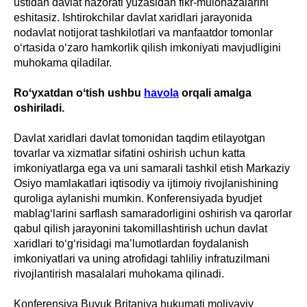
ustidan davlat nazorati yuzasidan fikr-mulohazalarini
eshitasiz. Ishtirokchilar davlat xaridlari jarayonida
nodavlat notijorat tashkilotlari va manfaatdor tomonlar
o‘rtasida o‘zaro hamkorlik qilish imkoniyati mavjudligini
muhokama qiladilar.
Roʻyxatdan oʻtish ushbu
havola
orqali amalga
oshiriladi.
Davlat xaridlari davlat tomonidan taqdim etilayotgan
tovarlar va xizmatlar sifatini oshirish uchun katta
imkoniyatlarga ega va uni samarali tashkil etish Markaziy
Osiyo mamlakatlari iqtisodiy va ijtimoiy rivojlanishining
quroliga aylanishi mumkin. Konferensiyada byudjet
mablag‘larini sarflash samaradorligini oshirish va qarorlar
qabul qilish jarayonini takomillashtirish uchun davlat
xaridlari to‘g‘risidagi ma’lumotlardan foydalanish
imkoniyatlari va uning atrofidagi tahliliy infratuzilmani
rivojlantirish masalalari muhokama qilinadi.
Konferensiya Buyuk Britaniya hukumati moliyaviy