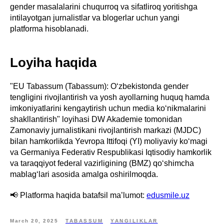
gender masalalarini chuqurroq va sifatliroq yoritishga
intilayotgan jurnalistlar va blogerlar uchun yangi
platforma hisoblanadi.
Loyiha haqida
"EU Tabassum (Tabassum): O‘zbekistonda gender
tengligini rivojlantirish va yosh ayollarning huquq hamda
imkoniyatlarini kengaytirish uchun media ko‘nikmalarini
shakllantirish" loyihasi DW Akademie tomonidan
Zamonaviy jurnalistikani rivojlantirish markazi (MJDC)
bilan hamkorlikda Yevropa Ittifoqi (YI) moliyaviy ko‘magi
va Germaniya Federativ Respublikasi Iqtisodiy hamkorlik
va taraqqiyot federal vazirligining (BMZ) qo‘shimcha
mablag‘lari asosida amalga oshirilmoqda.
📢 Platforma haqida batafsil ma’lumot:
edusmile.uz
March 20, 2025
TABASSUM
YANGILIKLAR