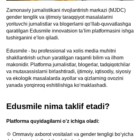
Zamonaviy jurnalistikani rivojlantirish markazi (MJDC)
gender tenglik va ijtimoiy taraqqiyot masalalarini
yorituvchi jurnalistlar va blogerlarni qo‘llab-quvvatlashga
qaratilgan Edusmile innovatsion ta’lim platformasini ishga
tushirganini e’lon qiladi.
Edusmile - bu professional va xolis media muhitni
shakllantirish uchun yaratilgan raqamli bilim va ilhom
makonidir. Platforma jurnalistlar, blogerlar, tadqiqotchilar
va mutaxassislarni birlashtiradi, ijtimoiy, iqtisodiy, siyosiy
va ekologik masalalarda ayollar va qizlarning ovozini
yanada yorqinroq eshitilishiga ko‘maklashadi.
Edusmile nima taklif etadi?
Platforma quyidagilarni o‘z ichiga oladi:
💠 Ommaviy axborot vositalari va gender tengligi bo‘yicha