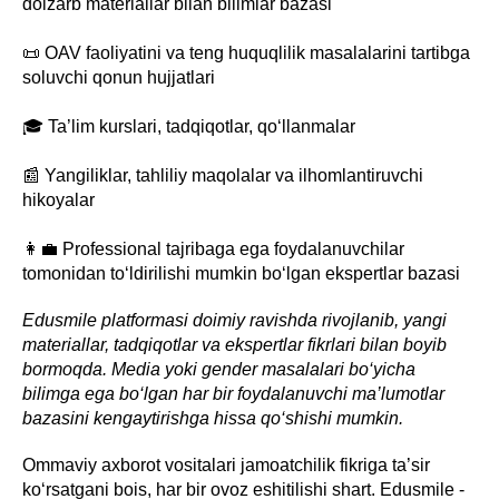
dolzarb materiallar bilan bilimlar bazasi
📜 OAV faoliyatini va teng huquqlilik masalalarini tartibga
soluvchi qonun hujjatlari
🎓 Ta’lim kurslari, tadqiqotlar, qo‘llanmalar
📰 Yangiliklar, tahliliy maqolalar va ilhomlantiruvchi
hikoyalar
👩‍💼 Professional tajribaga ega foydalanuvchilar
tomonidan to‘ldirilishi mumkin bo‘lgan ekspertlar bazasi
Edusmile platformasi doimiy ravishda rivojlanib, yangi
materiallar, tadqiqotlar va ekspertlar fikrlari bilan boyib
bormoqda. Media yoki gender masalalari bo‘yicha
bilimga ega bo‘lgan har bir foydalanuvchi ma’lumotlar
bazasini kengaytirishga hissa qo‘shishi mumkin.
Ommaviy axborot vositalari jamoatchilik fikriga ta’sir
ko‘rsatgani bois, har bir ovoz eshitilishi shart. Edusmile -