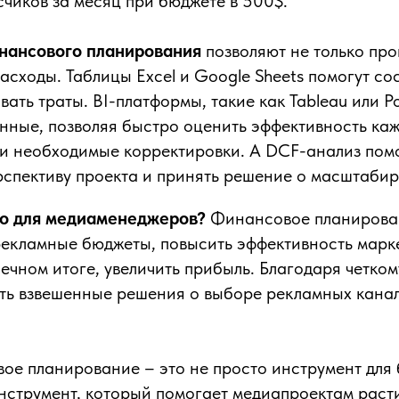
чиков за месяц при бюджете в 500$.
нансового планирования
позволяют не только про
асходы. Таблицы Excel и Google Sheets помогут со
ать траты. BI-платформы, такие как Tableau или Po
нные, позволяя быстро оценить эффективность ка
ти необходимые корректировки. А DCF-анализ пом
рспективу проекта и принять решение о масштаби
но для медиаменеджеров?
Финансовое планирова
рекламные бюджеты, повысить эффективность марк
нечном итоге, увеличить прибыль. Благодаря четком
ть взвешенные решения о выборе рекламных канал
вое планирование – это не просто инструмент для 
нструмент, который помогает медиапроектам расти