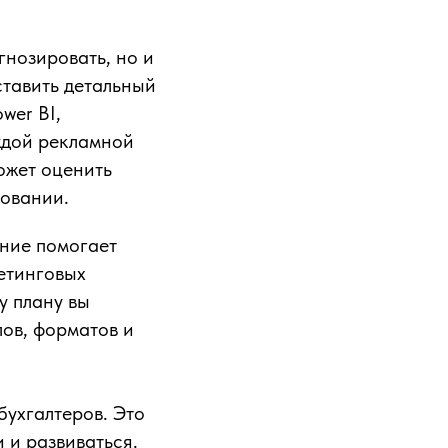
гнозировать, но и
ставить детальный
wer BI,
ждой рекламной
ожет оценить
ровании.
ние помогает
етинговых
у плану вы
ов, форматов и
бухгалтеров. Это
 и развиваться.