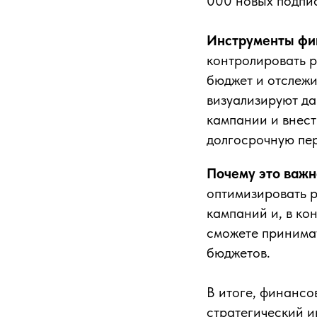
000 новых подпис
Инструменты фи
контролировать р
бюджет и отслежив
визуализируют да
кампании и внес
долгосрочную пе
Почему это важ
оптимизировать 
кампаний и, в ко
сможете принима
бюджетов.
В итоге, финансо
стратегический и