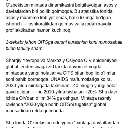
O‘zbekiston mintaqa dinamikasini belgilayotgan asosiy
davlatlardan biri bo‘lib qolmoqda. Bu statistika fonida
asosiy muammo tibbiyot emas, balki tizimga bo‘lgan
ishonch — oshkoralikdan qo‘rquv va jazodan xavotir
profilaktikadan hamon kuchliroq.
1-dekabr jahon OITSga qarshi kurashish kuni munosabati
bilan tahliliy sharh.
Sharqiy Yevropa va Markaziy Osiyoda OIV epidemiyasi
global tendensiyaga zid tarzda davom etmoqda —
mintaqada yangi holatlar va OITS bilan bog‘liq o‘limlar
soni oshib bormoqda. UNAIDS ma’lumotlariga ko‘ra,
2023-yilda mintaqada taxminan 140 mingta yangi holat
qayd etilgan — bu 2010-yilga nisbatan +20%. Shu davr
ichida OIVdan o‘lim 34% ga oshgan. Mintaqa rasmiy
ravishda “2030-yilga borib OITSni tugatish” global
maqsadidan ortda qolmoqda.
Shu fonda O‘zbekiston oddiygina “mintaqa davlatlaridan