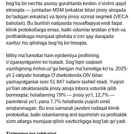
bog‘liq bir nechta asosiy guruhlarda keskin o‘sishni qayd
etmoqda — jumladan MSM (erkaklar bilan jinsiy aloqada
bo‘ladigan erkaklar) va tijoriy jinsiy xizmat segmeti (VECA
baholari). Bu burilish natijasida muvaffaqiyat endi faqat
klinik protokollarga emas, balki odamlar testdan o‘tish va
profilaktikaga murojaat qilishda o‘zini qay darajada
xavfsiz his qilishiga bog‘liq bo‘lmoqda.
Milliy ma’lumotlar ham epidemiya profilining
o‘zgarayotganini ko‘rsatadi. Sog‘liqni saqlash
vazirligining Anhor.uz’ga bergan ma’lumotiga ko‘ra, 2025-
yil 1-oktyabr holatiga O‘zbekistonda OIV bilan
yashayotganlar soni 51 847 nafarni tashkil etadi. Yuqish
yo‘llari strukturasida jinsiy aloqa tobora ustunlik qilib
bormoqda: holatlarning 79% — jinsiy yo‘l, 12,7% —
parenteral yo‘l, yana 7,7% holatlarda yuqish omili
aniqlanmagan. Bu esa samarali javobni nafaqat klinik
protokollar, balki odamlarning test topshirish va profilaktik
xizm atlarga murojaat qilish xavfsizligiga bog‘lab qo‘yadi.
Tizimning tor jabhalari