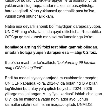
xabardor bo‘ladi va ARV-terapiyani erta boshlab, virus
yuklamasini tug‘ruqqa qadar maksimal pasaytirishga
harakat qiladi. Virus yuklamasi qanchalik past bo‘lsa,
yuqish xavfi shunchalik kam.
Natija esa deyarli ishonib bo‘lmaydigan darajada yuqori.
UNICEFning o‘sha tahlilida qayd etilishicha, Respublika
OITSga qarshi kurash markazi ma’lumotlariga ko‘ra:
homiladorlarning 99 foizi test bilan qamrab olingan,
onadan bolaga yuqish darajasi esa — atigi 0,2 foiz.
Bu o‘sha mashhur ko‘rsatkich:
“bolalarning 99 foizdan
ortig‘i OIVsiz tug‘iladi”.
Endi bu model siyosiy darajada mustahkamlanmoqda.
UNICEF xabariga ko‘ra, 2024-yilda bolaning OIV bilan
tug‘ilishini butunlay yo‘q qilish bo‘yicha 2024–2026-
yillarga mo‘ljallangan Milliy “yo‘l xaritasi” ishlab chiqilgan.
U yiliga bir millionga yaqin homilador ayol uchun
xizmatlar sifatini oshirishni maqsad qiladi. UNAIDS