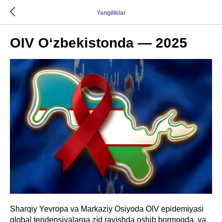
Yangiliklar
OIV O‘zbekistonda — 2025
Sharqiy Yevropa va Markaziy Osiyoda OIV epidemiyasi
global tendensiyalarga zid ravishda oshib bormoqda, va