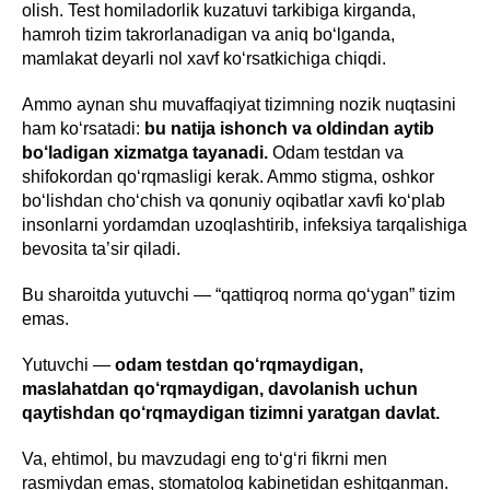
olish. Test homiladorlik kuzatuvi tarkibiga kirganda,
hamroh tizim takrorlanadigan va aniq bo‘lganda,
mamlakat deyarli nol xavf ko‘rsatkichiga chiqdi.
Ammo aynan shu muvaffaqiyat tizimning nozik nuqtasini
ham ko‘rsatadi:
bu natija ishonch va oldindan aytib
bo‘ladigan xizmatga tayanadi.
Odam testdan va
shifokordan qo‘rqmasligi kerak. Ammo stigma, oshkor
bo‘lishdan cho‘chish va qonuniy oqibatlar xavfi ko‘plab
insonlarni yordamdan uzoqlashtirib, infeksiya tarqalishiga
bevosita ta’sir qiladi.
Bu sharoitda yutuvchi — “qattiqroq norma qo‘ygan” tizim
emas.
Yutuvchi —
odam testdan qo‘rqmaydigan,
maslahatdan qo‘rqmaydigan, davolanish uchun
qaytishdan qo‘rqmaydigan tizimni yaratgan davlat.
Va, ehtimol, bu mavzudagi eng to‘g‘ri fikrni men
rasmiydan emas, stomatolog kabinetidan eshitganman.