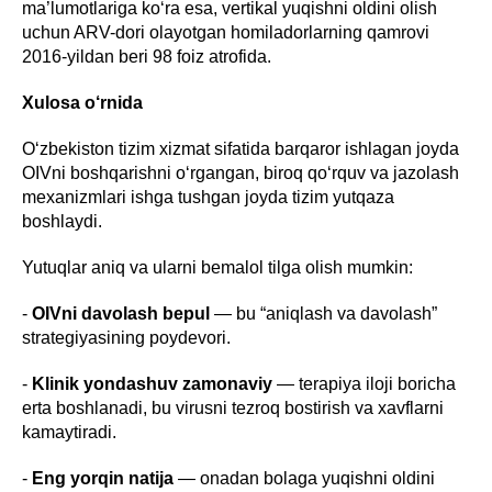
ma’lumotlariga ko‘ra esa, vertikal yuqishni oldini olish
uchun ARV-dori olayotgan homiladorlarning qamrovi
2016-yildan beri 98 foiz atrofida.
Xulosa o‘rnida
O‘zbekiston tizim xizmat sifatida barqaror ishlagan joyda
OIVni boshqarishni o‘rgangan, biroq qo‘rquv va jazolash
mexanizmlari ishga tushgan joyda tizim yutqaza
boshlaydi.
Yutuqlar aniq va ularni bemalol tilga olish mumkin:
-
OIVni davolash bepul
— bu “aniqlash va davolash”
strategiyasining poydevori.
-
Klinik yondashuv zamonaviy
— terapiya iloji boricha
erta boshlanadi, bu virusni tezroq bostirish va xavflarni
kamaytiradi.
-
Eng yorqin natija
— onadan bolaga yuqishni oldini