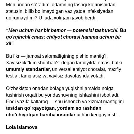
Men undan so‘radim: odamning tashqi ko‘rinishidan
statusini bilib bo‘lmaydigan vaziyatda infeksiyadan
qo‘rqmaydimi? U juda xotirjam javob berdi:
“Men uchun har bir bemor — potensial tashuvchi. Bu
qo‘rqinchli emas: ehtiyot chorasi hamma uchun bir
xil”.
Bu fikr — jamoat salomatligining pishiq mantig‘i.
Xavfsizlik “kim shubhali?” degan tamoyilda emas, balki
umumiy standartlar,
universal ehtiyot choralar, maxfiy
testlar, tamg‘asiz va xavfsiz davolashda yotadi.
O‘zbekiston onadan bolaga yuqishni amalda nolga
tushirish orqali bu yondashuvning ishlashini isbotladi.
Endi vazifa kattaroq — shu ishonch va xizmat mantig‘ini
testdan qo‘rqayotgan, yordam so‘rashdan
cho‘chiyotgan barcha insonlar
uchun kengaytirish.
Lola Islamova