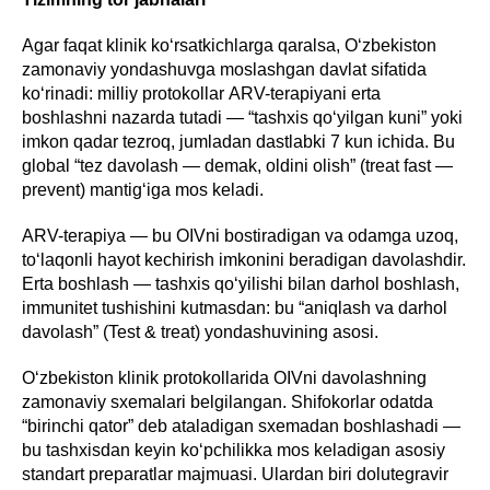
Agar faqat klinik ko‘rsatkichlarga qaralsa, O‘zbekiston
zamonaviy yondashuvga moslashgan davlat sifatida
ko‘rinadi: milliy protokollar АRV-terapiyani erta
boshlashni nazarda tutadi — “tashxis qo‘yilgan kuni” yoki
imkon qadar tezroq, jumladan dastlabki 7 kun ichida. Bu
global “tez davolash — demak, oldini olish” (treat fast —
prevent) mantig‘iga mos keladi.
ARV-terapiya — bu OIVni bostiradigan va odamga uzoq,
to‘laqonli hayot kechirish imkonini beradigan davolashdir.
Erta boshlash — tashxis qo‘yilishi bilan darhol boshlash,
immunitet tushishini kutmasdan: bu “aniqlash va darhol
davolash” (Test & treat) yondashuvining asosi.
O‘zbekiston klinik protokollarida OIVni davolashning
zamonaviy sxemalari belgilangan. Shifokorlar odatda
“birinchi qator” deb ataladigan sxemadan boshlashadi —
bu tashxisdan keyin ko‘pchilikka mos keladigan asosiy
standart preparatlar majmuasi. Ulardan biri dolutegravir