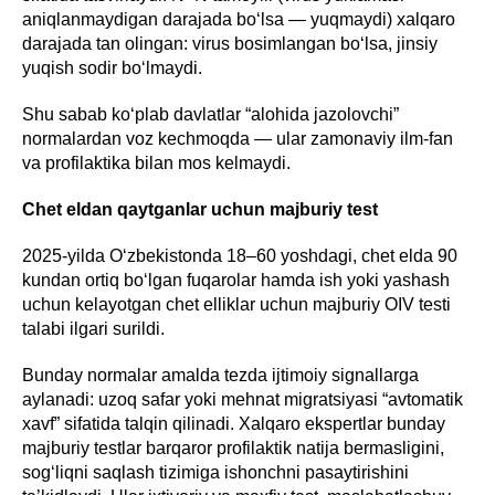
aniqlanmaydigan darajada bo‘lsa — yuqmaydi) xalqaro
darajada tan olingan: virus bosimlangan bo‘lsa, jinsiy
yuqish sodir bo‘lmaydi.
Shu sabab ko‘plab davlatlar “alohida jazolovchi”
normalardan voz kechmoqda — ular zamonaviy ilm-fan
va profilaktika bilan mos kelmaydi.
Chet eldan qaytganlar uchun majburiy test
2025-yilda O‘zbekistonda 18–60 yoshdagi, chet elda 90
kundan ortiq bo‘lgan fuqarolar hamda ish yoki yashash
uchun kelayotgan chet elliklar uchun majburiy OIV testi
talabi ilgari surildi.
Bunday normalar amalda tezda ijtimoiy signallarga
aylanadi: uzoq safar yoki mehnat migratsiyasi “avtomatik
xavf” sifatida talqin qilinadi. Xalqaro ekspertlar bunday
majburiy testlar barqaror profilaktik natija bermasligini,
sog‘liqni saqlash tizimiga ishonchni pasaytirishini