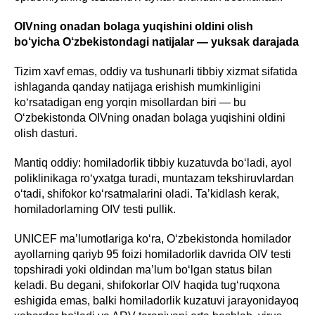
OIVning onadan bolaga yuqishini oldini olish
bo‘yicha O‘zbekistondagi natijalar — yuksak darajada
Tizim xavf emas, oddiy va tushunarli tibbiy xizmat sifatida
ishlaganda qanday natijaga erishish mumkinligini
ko‘rsatadigan eng yorqin misollardan biri — bu
O‘zbekistonda OIVning onadan bolaga yuqishini oldini
olish dasturi.
Mantiq oddiy: homiladorlik tibbiy kuzatuvda bo‘ladi, ayol
poliklinikaga ro‘yxatga turadi, muntazam tekshiruvlardan
o‘tadi, shifokor ko‘rsatmalarini oladi. Ta’kidlash kerak,
homiladorlarning OIV testi pullik.
UNICEF ma’lumotlariga ko‘ra, O‘zbekistonda homilador
ayollarning qariyb 95 foizi homiladorlik davrida OIV testi
topshiradi yoki oldindan ma’lum bo‘lgan status bilan
keladi. Bu degani, shifokorlar OIV haqida tug‘ruqxona
eshigida emas, balki homiladorlik kuzatuvi jarayonidayoq