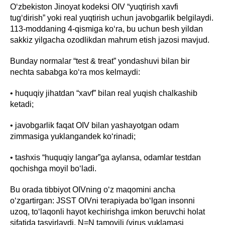
O‘zbekiston Jinoyat kodeksi OIV “yuqtirish xavfi
tug‘dirish” yoki real yuqtirish uchun javobgarlik belgilaydi.
113-moddaning 4-qismiga ko‘ra, bu uchun besh yildan
sakkiz yilgacha ozodlikdan mahrum etish jazosi mavjud.
Bunday normalar “test & treat” yondashuvi bilan bir
nechta sababga ko‘ra mos kelmaydi:
• huquqiy jihatdan “xavf” bilan real yuqish chalkashib
ketadi;
• javobgarlik faqat OIV bilan yashayotgan odam
zimmasiga yuklangandek ko‘rinadi;
• tashxis “huquqiy langar”ga aylansa, odamlar testdan
qochishga moyil bo‘ladi.
Bu orada tibbiyot OIVning o‘z maqomini ancha
o‘zgartirgan: JSST OIVni terapiyada bo‘lgan insonni
uzoq, to‘laqonli hayot kechirishga imkon beruvchi holat
sifatida tasvirlaydi. N=N tamoyili (virus yuklamasi