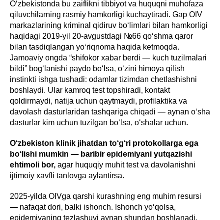
O‘zbekistonda bu zaiflikni tibbiyot va huquqni muhofaza
qiluvchilarning rasmiy hamkorligi kuchaytiradi. Gap OIV
markazlarining kriminal qidiruv bo‘limlari bilan hamkorligi
haqidagi 2019-yil 20-avgustdagi №66 qo‘shma qaror
bilan tasdiqlangan yo‘riqnoma haqida ketmoqda.
Jamoaviy ongda “shifokor xabar berdi — kuch tuzilmalari
bildi” bog‘lanishi paydo bo‘lsa, o‘zini himoya qilish
instinkti ishga tushadi: odamlar tizimdan chetlashishni
boshlaydi. Ular kamroq test topshiradi, kontakt
qoldirmaydi, natija uchun qaytmaydi, profilaktika va
davolash dasturlaridan tashqariga chiqadi — aynan o‘sha
dasturlar kim uchun tuzilgan bo‘lsa, o‘shalar uchun.
O‘zbekiston klinik jihatdan to‘g‘ri protokollarga ega
bo‘lishi mumkin — baribir epidemiyani yutqazishi
ehtimoli bor,
agar huquqiy muhit test va davolanishni
ijtimoiy xavfli tanlovga aylantirsa.
2025-yilda OIVga qarshi kurashning eng muhim resursi
— nafaqat dori, balki ishonch. Ishonch yo‘qolsa,
epidemiyaning tezlashuvi aynan shundan boshlanadi.