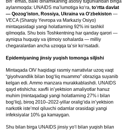
biri” emas, balki dinamikaning asosiy tugunlaridan biriga
aylanmoqda: UNAIDS ma’lumotiga ko‘ra,
to‘rtta davlat
— Qozog‘iston, Rossiya, Ukraina va O‘zbekiston
—
VECA (Sharqiy Yevropa va Markaziy Osiyo)
mintaqasidagi yangi holatlarning 92% ini tashkil
qilmoqda. Shu bois Toshkentning har qanday qarori —
ayniqsa huquqiy va ijtimoiy sohalarda — milliy
chegaralardan ancha uzoqqa ta’sir ko‘rsatadi.
Epidemiyaning jinsiy yuqish tomonga siljishi
Mintaqada OIV haqidagi rasmiy narrativlar uzoq vaqt
“giyohvandlik bilan bog‘liq muammo” obraziga suyanib
kelgan edi. Ammo manzara murakkablashdi. UNAIDS
qayd etishicha: xavfli inʼyektsion amaliyotlar hanuz
muhim (mintaqadagi yangi holatlarning 27% i bilan
bog‘liq), biroq 2010–2022-yillar oralig‘ida inʼyektsion
narkotik iste’mol qiluvchi odamlar orasidagi yangi
infeksiyalar 10% ga kamaygan.
Shu bilan birga UNAIDS jinsiy yo‘l bilan yuqish bilan