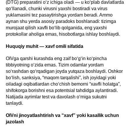
(DTG) preparatini o‘z ichiga oladi — u ko‘plab davlatlarda
qo‘llanadi, chunki virusni yaxshi bostiradi va virus
yuklamasini tez pasaytirishga yordam beradi. Ammo
aynan shu yerda asosiy paradoks boshlanadi: tizimga
murojaat qilish xavfli bo‘lib qolganida, eng yaxshi
protokollar aholiga emas, hisobotlarga ishlay boshlaydi.
Huquqiy muhit — xavf omili sifatida
OIVga qarshi kurashda eng zaif bo‘g‘in ko‘pincha
tibbiyotning o‘zida emas. Tizim odamlar yordam
so‘rashdan qo‘rqadigan joyda yutqaza boshlaydi. Oshkor
bo‘lish, sanksiya, “maqom tarqalishi”, ish joyidagi yoki
oiladagi oqibatlardan cho‘chish bemorni “xavfli holatga”,
shifokorga borishni esa potentsial tahdidga aylantiradi.
Natijada ayrimlar test va davolash o‘rniga sukutni
tanlaydi.
OIVni jinoyatlashtirish va “xavf” yoki kasallik uchun
jazolash