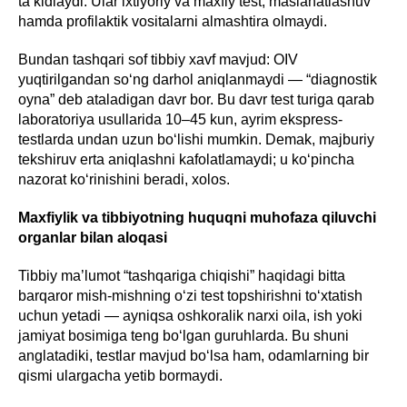
ta’kidlaydi. Ular ixtiyoriy va maxfiy test, maslahatlashuv
hamda profilaktik vositalarni almashtira olmaydi.
Bundan tashqari sof tibbiy xavf mavjud: OIV
yuqtirilgandan so‘ng darhol aniqlanmaydi — “diagnostik
oyna” deb ataladigan davr bor. Bu davr test turiga qarab
laboratoriya usullarida 10–45 kun, ayrim ekspress-
testlarda undan uzun bo‘lishi mumkin. Demak, majburiy
tekshiruv erta aniqlashni kafolatlamaydi; u ko‘pincha
nazorat ko‘rinishini beradi, xolos.
Maxfiylik va tibbiyotning huquqni muhofaza qiluvchi
organlar bilan aloqasi
Tibbiy ma’lumot “tashqariga chiqishi” haqidagi bitta
barqaror mish-mishning o‘zi test topshirishni to‘xtatish
uchun yetadi — ayniqsa oshkoralik narxi oila, ish yoki
jamiyat bosimiga teng bo‘lgan guruhlarda. Bu shuni
anglatadiki, testlar mavjud bo‘lsa ham, odamlarning bir
qismi ulargacha yetib bormaydi.