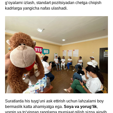
g‘oyalarni izlash, standart pozitsiyadan chetga chiqish
kadrlarga yangicha nafas ulashadi.
Suratlarda his tuyg‘uni ask ettirish uchun lahzalarni boy
bermaslik katta ahamiyatga ega.
Soya va yorug‘lik
,
yorqin va to‘yingan ranglarga murojaat qilish sizga ajoyib