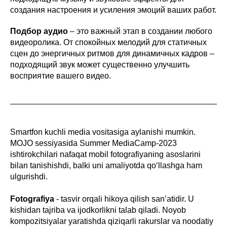
создания настроения и усиления эмоций ваших работ.
Подбор аудио
– это важный этап в создании любого
видеоролика. От спокойных мелодий для статичных
сцен до энергичных ритмов для динамичных кадров –
подходящий звук может существенно улучшить
восприятие вашего видео.
Smartfon kuchli media vositasiga aylanishi mumkin.
MOJO sessiyasida Summer MediaCamp-2023
ishtirokchilari nafaqat mobil fotografiyaning asoslarini
bilan tanishishdi, balki uni amaliyotda qo‘llashga ham
ulgurishdi.
Fotografiya
- tasvir orqali hikoya qilish san’atidir. U
kishidan tajriba va ijodkorlikni talab qiladi. Noyob
kompozitsiyalar yaratishda qiziqarli rakurslar va noodatiy