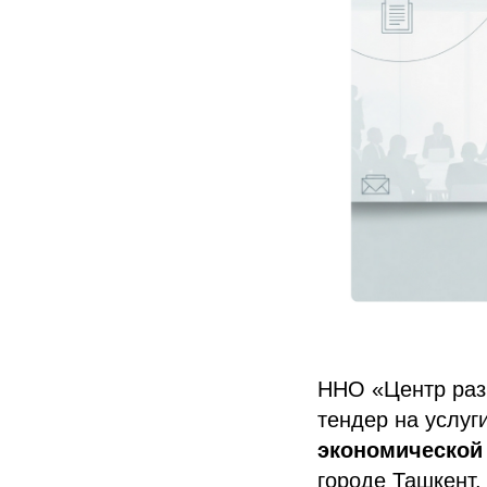
ННО «Центр разв
тендер на услуг
экономической
городе Ташкент.