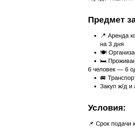
Предмет за
📍 Аренда к
на 3 дня
🍽️ Организ
🛏️ Прожива
6 человек — 6 о
🚐 Транспор
Закуп ж/д и
Условия:
📌 Срок подачи