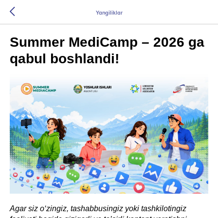
Yangiliklar
Summer MediCamp – 2026 ga
qabul boshlandi!
Agar siz o‘zingiz, tashabbusingiz yoki tashkilotingiz