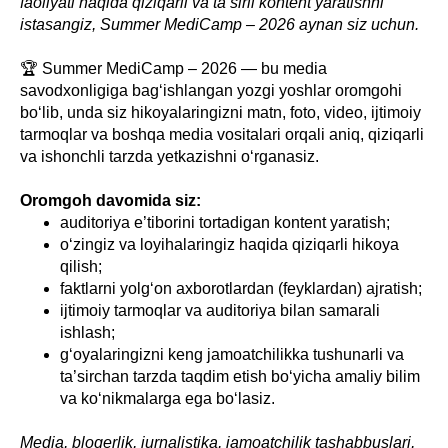
faoliyati haqida qiziqarli va ta’sirli kontent yaratishni
istasangiz, Summer MediCamp – 2026 aynan siz uchun.
🏆 Summer MediCamp – 2026 — bu media
savodxonligiga bag‘ishlangan yozgi yoshlar oromgohi
bo‘lib, unda siz hikoyalaringizni matn, foto, video, ijtimoiy
tarmoqlar va boshqa media vositalari orqali aniq, qiziqarli
va ishonchli tarzda yetkazishni o‘rganasiz.
Oromgoh davomida siz:
auditoriya e’tiborini tortadigan kontent yaratish;
o‘zingiz va loyihalaringiz haqida qiziqarli hikoya
qilish;
faktlarni yolg‘on axborotlardan (feyklardan) ajratish;
ijtimoiy tarmoqlar va auditoriya bilan samarali
ishlash;
g‘oyalaringizni keng jamoatchilikka tushunarli va
ta’sirchan tarzda taqdim etish bo‘yicha amaliy bilim
va ko‘nikmalarga ega bo‘lasiz.
Media, blogerlik, jurnalistika, jamoatchilik tashabbuslari,