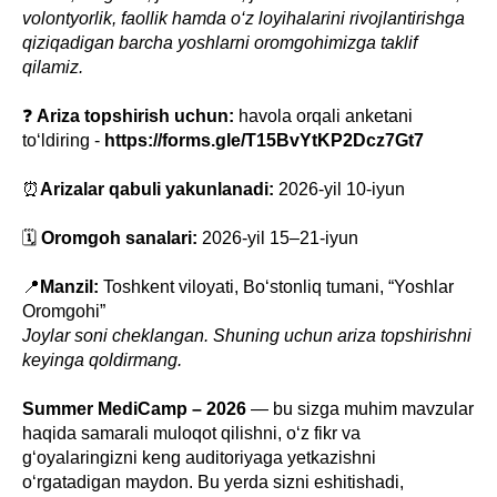
volontyorlik, faollik hamda o‘z loyihalarini rivojlantirishga
qiziqadigan barcha yoshlarni oromgohimizga taklif
qilamiz.
❓
Ariza topshirish uchun:
havola orqali anketani
to‘ldiring -
https://forms.gle/T15BvYtKP2Dcz7Gt7
⏰
Arizalar qabuli yakunlanadi:
2026-yil 10-iyun
🗓
Oromgoh sanalari:
2026-yil 15–21-iyun
📍
Manzil:
Toshkent viloyati, Bo‘stonliq tumani, “Yoshlar
Oromgohi”
Joylar soni cheklangan. Shuning uchun ariza topshirishni
keyinga qoldirmang.
Summer MediCamp – 2026
— bu sizga muhim mavzular
haqida samarali muloqot qilishni, o‘z fikr va
g‘oyalaringizni keng auditoriyaga yetkazishni
o‘rgatadigan maydon. Bu yerda sizni eshitishadi,