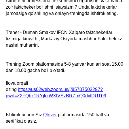
Axborotni professional tekshirishni o'rganishni va amalda
zo'r faktcheker bo'lishni istaysizmi? Unda faktchekerlar
jamoasiga qo'shiling va onlayn-treningda ishtirok eting.
Trener - Duman Smakov IFCN Xalqaro faktchekerlar
tizimiga kiruvchi, Markaziy Osiyoda mashhur Faktchek.kz
nashri muharriri.
Trening Zoom platformasida 5-8 yanvar kunlari soat 15.00
dan 18.00 gacha bo'lib o'tadi.
Ilova orqali
o'ting
https://us02web.zoom.us/j/85707502297?
pwd=Z2FQbk1RYjkzWXlVSzBRZmQ0dytDUT09
Ishtirok uchun Siz
Qlever
platformasida 150 ball va
sertifikat olasiz.