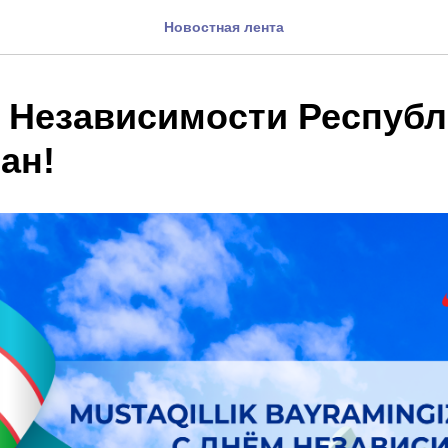
Новостная лента
е Независимости Респуб
ан!