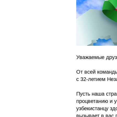
Уважаемые друз
От всей команд
с 32-летием Нез
Пусть наша стра
процветанию и 
узбекистанцу зд
вызывает в вас 