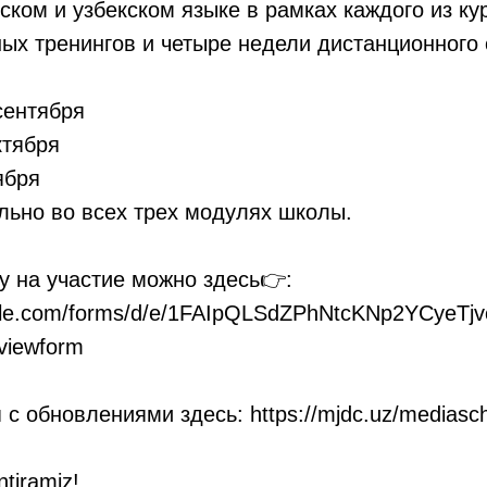
ском и узбекском языке в рамках каждого из ку
ных тренингов и четыре недели дистанционного
сентября
ктября
ября
льно во всех трех модулях школы.
у на участие можно здесь👉:
ogle.com/forms/d/e/1FAIpQLSdZPhNtcKNp2YCyeTj
iewform
с обновлениями здесь: https://mjdc.uz/mediasc
antiramiz!