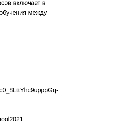
рсов включает в
 обучения между
vc0_8LttYhc9upppGq-
hool2021