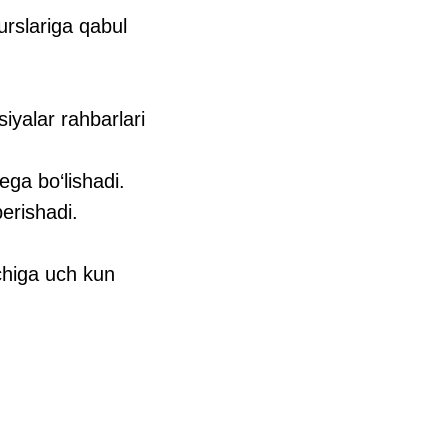
urslariga qabul
iyalar rahbarlari
ega bo‘lishadi.
erishadi.
ichiga uch kun