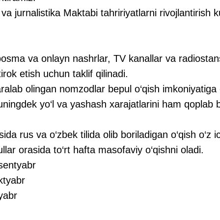
jurnalistika Maktabi tahririyatlarni rivojlantirish k
osma va onlayn nashrlar, TV kanallar va radiostans
tirok etish uchun taklif qilinadi.
ralab olingan nomzodlar bepul o‘qish imkoniyatiga 
huningdek yo‘l va yashash xarajatlarini ham qoplab b
sida rus va o‘zbek tilida olib boriladigan o‘qish o‘z 
ar orasida to‘rt hafta masofaviy o‘qishni oladi.
sentyabr
ktyabr
yabr