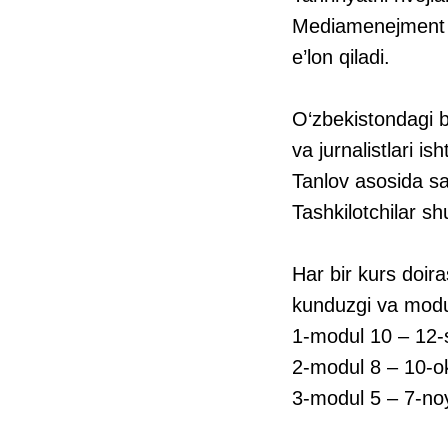
Mediamenejment va 
e’lon qiladi.
O‘zbekistondagi b
va jurnalistlari ish
Tanlov asosida sa
Tashkilotchilar s
Har bir kurs doira
kunduzgi va modull
1-modul 10 – 12-
2-modul 8 – 10-o
3-modul 5 – 7-no