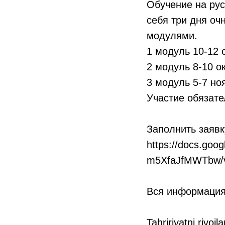
Обучение на рус
себя три дня оч
модулями.
1 модуль 10-12 
2 модуль 8-10 о
3 модуль 5-7 но
Участие обязате
Заполнить заявк
https://docs.go
m5XfaJfMWTbw/v
Вся информация 
Tahririyatni rivojl