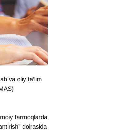
b va oliy ta’lim
 (MAS)
timoiy tarmoqlarda
antirish” doirasida