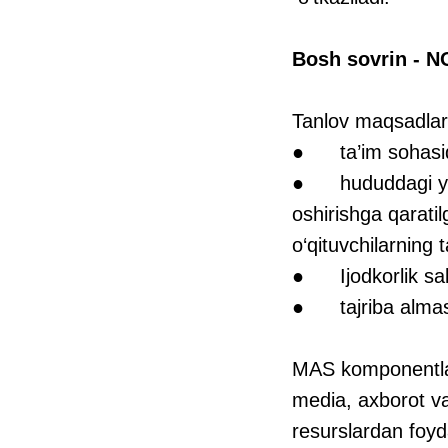
Bosh sovrin - N
Tanlov maqsadlar
● ta’im sohasida 
● hududdagi yosh
oshirishga qarati
o‘qituvchilarning t
● Ijodkorlik saloh
● tajriba almas
MAS komponentlari
media, axborot va
resurslardan foyda