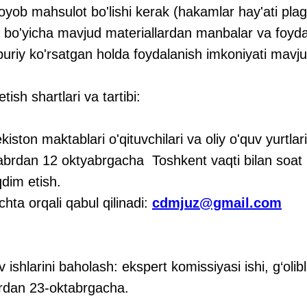
ob mahsulot bo'lishi kerak (hakamlar hay'ati plagi
 bo'yicha mavjud materiallardan manbalar va foyda
buriy ko'rsatgan holda foydalanish imkoniyati mavju
tish shartlari va tartibi:
kiston maktablari o'qituvchilari va oliy o'quv yurtlari
yabrdan 12 oktyabrgacha Toshkent vaqti bilan soat
qdim etish.
chta orqali qabul qilinadi:
cdmjuz@gmail.com
 ishlarini baholash: ekspert komissiyasi ishi, g‘olib
brdan 23-oktabrgacha.