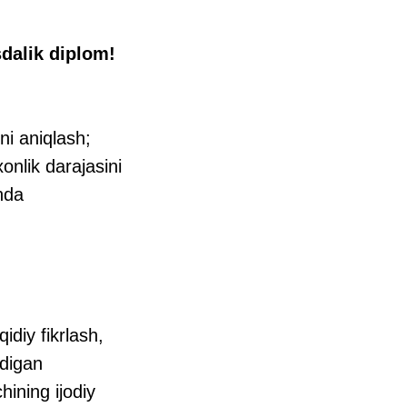
dalik diplom!
ni aniqlash;
nlik darajasini
hda
diy fikrlash,
adigan
hining ijodiy