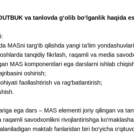
OUTBUK va tanlovda g‘olib bo‘lganlik haqida es
i:
MASni targ‘ib qilishda yangi ta’lim yondashuvlari
larda tanqidiy fikrlash, raqamli va media savodxo
lgan MAS komponentlari ega darslarni ishlab chiqis
ajribasini oshirish;
iyati faollashtirish va rag‘batlantirish;
hish.
ga ega dars – MAS elementi joriy qilingan va tanqi
 raqamli savodxonlikni rivojlantirishga ko‘maklash
laniladigan maktab fanlaridan biri bo‘yicha o‘qituvc