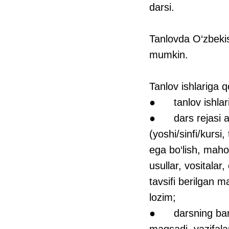
darsi.
Tanlovda O‘zbeki
mumkin.
Tanlov ishlariga q
● tanlov ishlari o
● dars rejasi as
(yoshi/sinfi/kursi,
ega bo‘lish, mahor
usullar, vositalar
tavsifi berilgan ma
lozim;
● darsning barcha 
maqsadi, vazifala