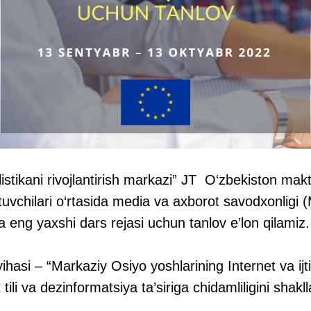
istikani rivojlantirish markazi” JT O‘zbekiston
makta
tuvchilari o‘rtasida media va axborot savodxonligi
eng yaxshi dars rejasi uchun tanlov e’lon qilamiz.
hasi – “Markaziy Osiyo yoshlarining Internet va ij
ili va dezinformatsiya ta’siriga chidamliligini shakll