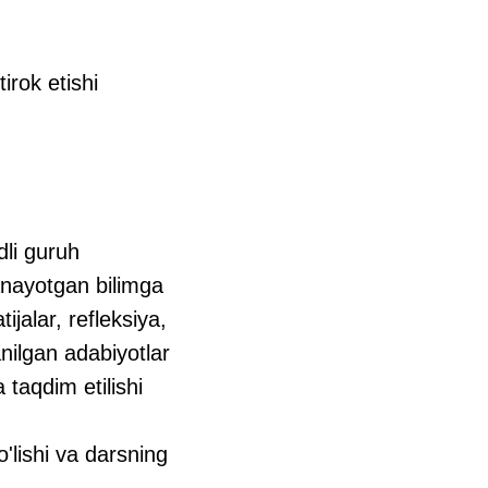
irok etishi
li guruh
allanayotgan bilimga
ijalar, refleksiya,
anilgan adabiyotlar
a taqdim etilishi
'lishi va darsning