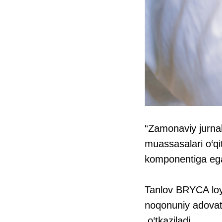
“Zamonaviy jurnal
muassasalari o‘qi
komponentiga ega 
Tanlov BRYCA loyi
noqonuniy adovat t
o‘tkaziladi.