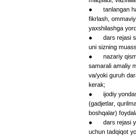
● tanlangan har q
fikrlash, ommaviy
yaxshilashga yor
● dars rejasi siz
uni sizning muass
● nazariy qismda
samarali amaliy ma
va/yoki guruh dara
kerak;
● ijodiy yondash
(gadjetlar, qurilm
boshqalar) foydal
● dars rejasi yang
uchun tadqiqot yok