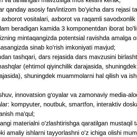
anday asosiy fan/intizom bo'yicha dars rejasi ta
 axborot vositalari, axborot va raqamli savodxonlik 
dam beradigan kamida 3 komponentdan iborat bo'li
ning mintaqangizda potentsial ravishda amalga osh
asangizda sinab ko'rish imkoniyati mavjud;
n tashqari, dars rejasida dars mavzusini birlasht
shqlar (ehtimol qiyinchilik darajasida, shuningdek in
jasida), shuningdek muammolarni hal qilish va ishlar
uv, innovatsion g‘oyalar va zamonaviy media-aloq
alar: kompyuter, noutbuk, smartfon, interaktiv doska
anish ma’qul;
i materialni o'zlashtirishga qaratilgan mustaqil ta
i amaliy ishlarni tayyorlashni o'z ichiga olishi mum