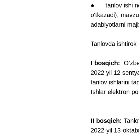
● tanlov ishi noy
o'tkazadi), mavzu
adabiyotlarni maj
Tanlovda ishtirok e
I bosqich:
O'zbe
2022 yil 12 sent
tanlov ishlarini ta
Ishlar elektron po
II bosqich:
Tanlov
2022-yil 13-okta