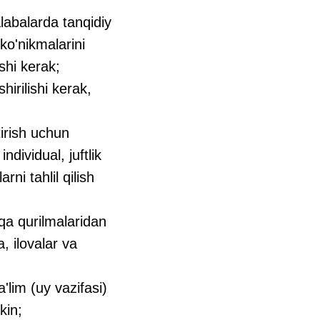
labalarda tanqidiy
ko'nikmalarini
shi kerak;
irilishi kerak,
irish uchun
dividual, juftlik
ni tahlil qilish
a qurilmalaridan
, ilovalar va
'lim (uy vazifasi)
kin;