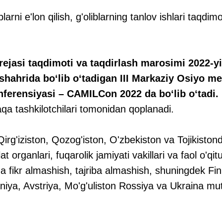
larni e'lon qilish, g'oliblarning tanlov ishlari taqdimo
rejasi taqdimoti va taqdirlash marosimi 2022-yi
shahrida bo‘lib o‘tadigan III Markaziy Osiyo m
nferensiyasi – CAMILCon 2022 da bo‘lib o‘tadi.
qa tashkilotchilari tomonidan qoplanadi.
irg'iziston, Qozog'iston, O'zbekiston va Tojikiston
lat organlari, fuqarolik jamiyati vakillari va faol o'q
ha fikr almashish, tajriba almashish, shuningdek Fin
iya, Avstriya, Mo'g'uliston Rossiya va Ukraina mut