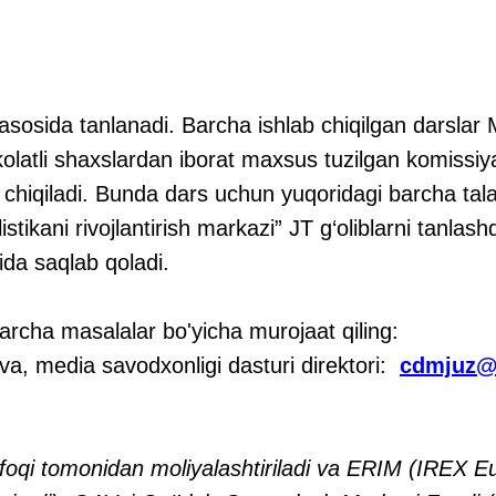
v asosida tanlanadi. Barcha ishlab chiqilgan darslar
olatli shaxslardan iborat maxsus tuzilgan komissi
ib chiqiladi. Bunda dars uchun yuqoridagi barcha tal
stikani rivojlantirish markazi” JT g‘oliblarni tanlas
zida saqlab qoladi.
barcha masalalar bo'yicha murojaat qiling:
, media savodxonligi dasturi direktori:
cdmjuz@
ifoqi tomonidan moliyalashtiriladi va ERIM (IREX 