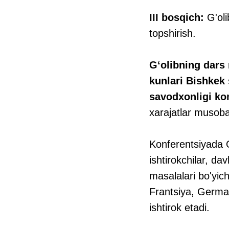
III bosqich:
G'olib
topshirish.
G‘olibning dars 
kunlari Bishkek 
savodxonligi ko
xarajatlar musoba
Konferentsiyada Q
ishtirokchilar, dav
masalalari bo'yic
Frantsiya, German
ishtirok etadi.