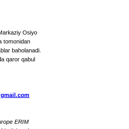
 Markaziy Osiyo
ya tomonidan
ablar baholanadi.
hda qaror qabul
gmail.com
Europe ERIM