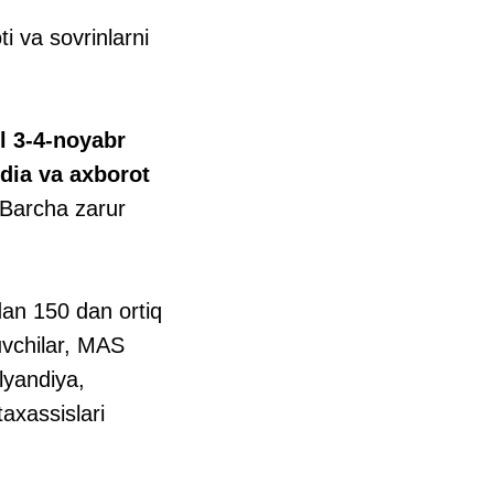
ti va sovrinlarni
l 3-4-noyabr
edia va axborot
Barcha zarur
dan 150 dan ortiq
ituvchilar, MAS
lyandiya,
axassislari