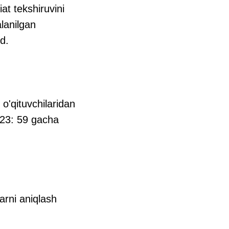
at tekshiruvini
lanilgan
d.
 o'qituvchilaridan
 23: 59 gacha
larni aniqlash