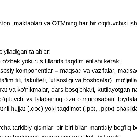
ston
maktablari va OTMning har bir o‘qituvchisi isht
o‘yiladigan talablar:
‘zbek yoki rus tillarida taqdim etilishi kerak;
osiy komponentlar – maqsad va vazifalar, maqsad
 ta’lim tili, fakulteti, ixtisosligi va boshqalar), mo‘lj
at va ko‘nikmalar, dars bosqichlari, kutilayotgan nat
, o‘qituvchi va talabaning o‘zaro munosabati, foydal
tnli hujjat (.doc) yoki taqdimot (.ppt, .pptx) shaklid
tarkibiy qismlari bir-biri bilan mantiqiy bog'liq bo
ri va tanlangan mavzusiga mos kelishi kerak;