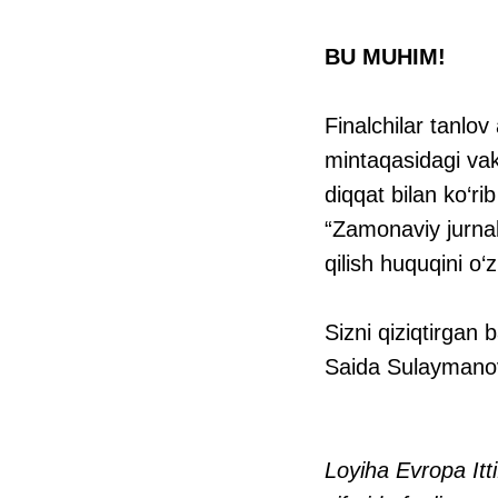
BU MUHIM!
Finalchilar tanlo
mintaqasidagi vak
diqqat bilan ko‘r
“Zamonaviy jurnali
qilish huquqini o‘
Sizni qiziqtirgan 
Saida Sulaymanova
Loyiha Evropa Itt