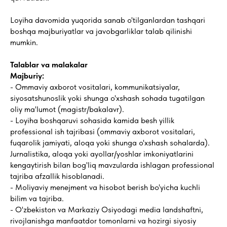
Loyiha davomida yuqorida sanab o'tilganlardan tashqari
boshqa majburiyatlar va javobgarliklar talab qilinishi
mumkin.
Talablar va malakalar
Majburiy:
- Ommaviy axborot vositalari, kommunikatsiyalar,
siyosatshunoslik yoki shunga o'xshash sohada tugatilgan
oliy ma'lumot (magistr/bakalavr).
- Loyiha boshqaruvi sohasida kamida besh yillik
professional ish tajribasi (ommaviy axborot vositalari,
fuqarolik jamiyati, aloqa yoki shunga o'xshash sohalarda).
Jurnalistika, aloqa yoki ayollar/yoshlar imkoniyatlarini
kengaytirish bilan bog'liq mavzularda ishlagan professional
tajriba afzallik hisoblanadi.
- Moliyaviy menejment va hisobot berish bo'yicha kuchli
bilim va tajriba.
- O'zbekiston va Markaziy Osiyodagi media landshaftni,
rivojlanishga manfaatdor tomonlarni va hozirgi siyosiy