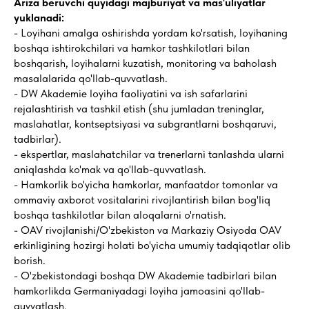
Ariza beruvchi quyidagi majburiyat va mas'uliyatlar
yuklanadi:
- Loyihani amalga oshirishda yordam ko'rsatish, loyihaning
boshqa ishtirokchilari va hamkor tashkilotlari bilan
boshqarish, loyihalarni kuzatish, monitoring va baholash
masalalarida qo'llab-quvvatlash.
- DW Akademie loyiha faoliyatini va ish safarlarini
rejalashtirish va tashkil etish (shu jumladan treninglar,
maslahatlar, kontseptsiyasi va subgrantlarni boshqaruvi,
tadbirlar).
- ekspertlar, maslahatchilar va trenerlarni tanlashda ularni
aniqlashda ko'mak va qo'llab-quvvatlash.
- Hamkorlik bo'yicha hamkorlar, manfaatdor tomonlar va
ommaviy axborot vositalarini rivojlantirish bilan bog'liq
boshqa tashkilotlar bilan aloqalarni o'rnatish.
- OAV rivojlanishi/O'zbekiston va Markaziy Osiyoda OAV
erkinligining hozirgi holati bo'yicha umumiy tadqiqotlar olib
borish.
- O'zbekistondagi boshqa DW Akademie tadbirlari bilan
hamkorlikda Germaniyadagi loyiha jamoasini qo'llab-
quvvatlash.