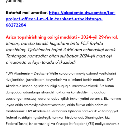
yuboring.
Batafsil ma'lumotlar:
https://akademie.dw.com/en/tor-
project-officer-f-m-d-in-tashkent-uzbekistan/a-
68272284
Ariza topshirishning oxirgi muddati - 2024-yil 29-fevral.
Iltimos, barcha kerakli hujjatlarni bitta PDF faylida
topshiring. Qo'shimcha hajmi 3 MB dan oshmasligi kerak.
Tanlangan nomzodlar bilan suhbatlar 2024-yil mart oyi
oʻrtalarida onlayn tarzda oʻtkaziladi.
*DW Akademie – Deutsche Welle xalqaro ommaviy axborot vositalarini
rivojlantirish, jurnalistlarni tayyorlash va bilimlarni berish markazi. DW
Akademie insonning so'z erkinligi huquqini mustahkamlaydi. Biz butun
dunyodagi odamlarga ishonchli faktlar va konstruktiv muloqotga
asoslangan mustaqil qarorlar qabul qilish imkoniyatini beramiz. Biz hamma
joyda erkin ommaviy axborot vositalari, erkin fikr va erkin odamlar
tarafdorimiz. DW Akademie Germaniya Iqtisodiy hamkorlik va taraqqiyot
federal vazirligining strategik hamkori hisoblanadi. Shuningdek, biz
Federal Tashqi ishlar vazirligi va Yevropa Ittifoqidan (YEI) moliyalashamiz