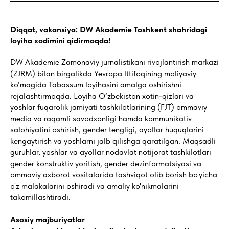
Diqqat, vakansiya: DW Akademie Toshkent shahridagi
loyiha xodimini qidirmoqda!
DW Akademie Zamonaviy jurnalistikani rivojlantirish markazi
(ZJRM) bilan birgalikda Yevropa Ittifoqining moliyaviy
ko‘magida Tabassum loyihasini amalga oshirishni
rejalashtirmoqda. Loyiha O‘zbekiston xotin-qizlari va
yoshlar fuqarolik jamiyati tashkilotlarining (FJT) ommaviy
media va raqamli savodxonligi hamda kommunikativ
salohiyatini oshirish, gender tengligi, ayollar huquqlarini
kengaytirish va yoshlarni jalb qilishga qaratilgan. Maqsadli
guruhlar, yoshlar va ayollar nodavlat notijorat tashkilotlari
gender konstruktiv yoritish, gender dezinformatsiyasi va
ommaviy axborot vositalarida tashviqot olib borish bo'yicha
o'z malakalarini oshiradi va amaliy ko'nikmalarini
takomillashtiradi.
Asosiy majburiyatlar