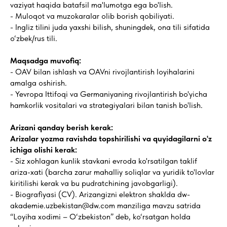
vaziyat haqida batafsil ma'lumotga ega bo'lish.
- Muloqot va muzokaralar olib borish qobiliyati.
- Ingliz tilini juda yaxshi bilish, shuningdek, ona tili sifatida
o‘zbek/rus tili.
Maqsadga muvofiq:
- OAV bilan ishlash va OAVni rivojlantirish loyihalarini
amalga oshirish.
- Yevropa Ittifoqi va Germaniyaning rivojlantirish bo'yicha
hamkorlik vositalari va strategiyalari bilan tanish bo'lish.
Arizani qanday berish kerak:
Arizalar yozma ravishda topshirilishi va quyidagilarni o'z
ichiga olishi kerak:
- Siz xohlagan kunlik stavkani evroda ko'rsatilgan taklif
ariza-xati (barcha zarur mahalliy soliqlar va yuridik to'lovlar
kiritilishi kerak va bu pudratchining javobgarligi).
- Biografiyasi (CV). Arizangizni elektron shaklda dw-
akademie.uzbekistan@dw.com manziliga mavzu satrida
“Loyiha xodimi – O‘zbekiston” deb, ko‘rsatgan holda