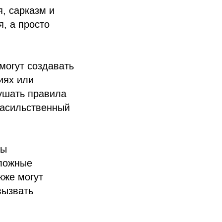
, сарказм и
я, а просто
могут создавать
иях или
рушать правила
насильственный
бы
 ложные
кже могут
вызвать