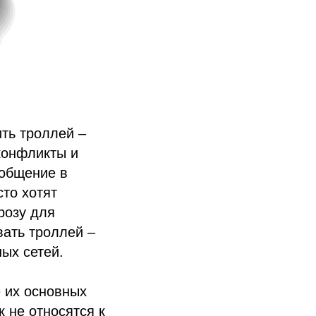
ть троллей –
конфликты и
 общение в
сто хотят
розу для
вать троллей –
ых сетей.
 их основных
 не относятся к