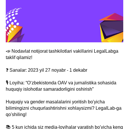
📣 Nodavlat notijorat tashkilotlari vakillarini LegalLabga
taklif qilamiz!
❓ Sanalar: 2023 yil 27 noyabr - 1 dekabr
🎙 Loyiha: “O‘zbekistonda OAV va jurnalistika sohasida
huquqiy islohotlar samaradorligini oshirish”
Huquqiy va gender masalalarini yoritish bo'yicha
bilimingizni chuqurlashtirishni xohlaysizmi? LegalLab-ga
qo'shiling!
📚 5 kun ichida siz media-loyihalar yaratish bo'yicha keng