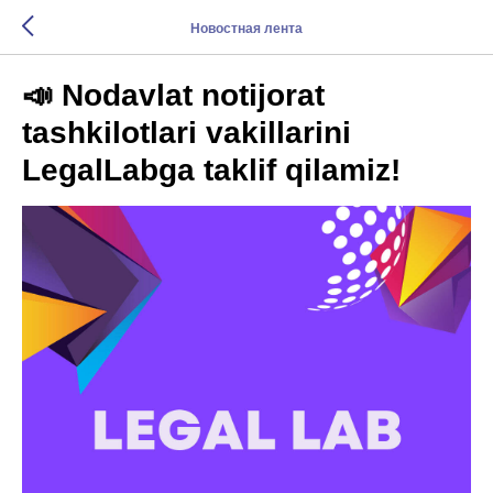
Новостная лента
📣 Nodavlat notijorat
tashkilotlari vakillarini
LegalLabga taklif qilamiz!