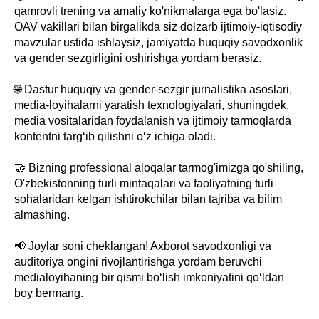
qamrovli trening va amaliy ko'nikmalarga ega bo'lasiz.
OAV vakillari bilan birgalikda siz dolzarb ijtimoiy-iqtisodiy
mavzular ustida ishlaysiz, jamiyatda huquqiy savodxonlik
va gender sezgirligini oshirishga yordam berasiz.
🌐 Dastur huquqiy va gender-sezgir jurnalistika asoslari,
media-loyihalarni yaratish texnologiyalari, shuningdek,
media vositalaridan foydalanish va ijtimoiy tarmoqlarda
kontentni targʻib qilishni oʻz ichiga oladi.
🤝 Bizning professional aloqalar tarmog'imizga qo'shiling,
O'zbekistonning turli mintaqalari va faoliyatning turli
sohalaridan kelgan ishtirokchilar bilan tajriba va bilim
almashing.
📢 Joylar soni cheklangan! Axborot savodxonligi va
auditoriya ongini rivojlantirishga yordam beruvchi
medialoyihaning bir qismi bo‘lish imkoniyatini qo‘ldan
boy bermang.