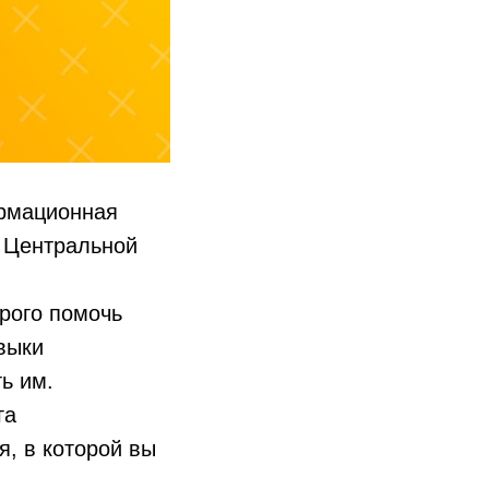
рмационная
 Центральной
рого помочь
выки
ь им.
га
, в которой вы