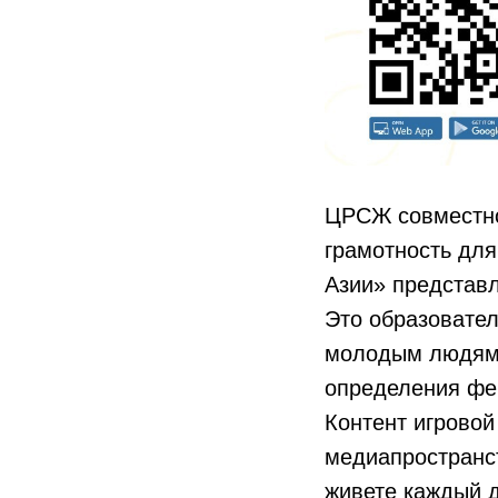
ЦРСЖ совместно
грамотность дл
Азии» представ
Это образовател
молодым людям 
определения фей
Контент игровой
медиапространст
живете каждый д