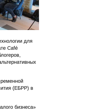
ехнологии для
ате Café
блогеров,
 альтернативных
овременной
ития (ЕБРР) в
алого бизнеса»