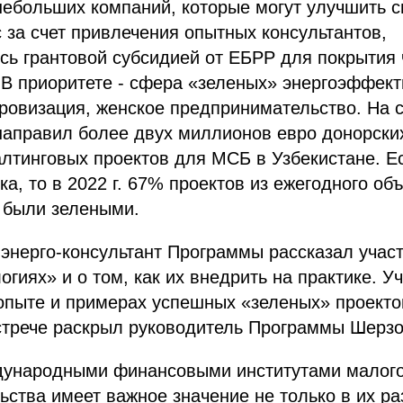
ебольших компаний, которые могут улучшить с
с за счет привлечения опытных консультантов,
ь грантовой субсидией от ЕБРР для покрытия 
. В приоритете - сфера «зеленых» энергоэффек
ровизация, женское предпринимательство. На 
направил более двух миллионов евро донорских
лтинговых проектов для МСБ в Узбекистане. Ес
ка, то в 2022 г. 67% проектов из ежегодного об
 были зелеными.
энерго-консультант Программы рассказал учас
огиях» и о том, как их внедрить на практике. У
опыте и примерах успешных «зеленых» проекто
стрече раскрыл руководитель Программы Шерзо
ународными финансовыми институтами малого
ства имеет важное значение не только в их раз