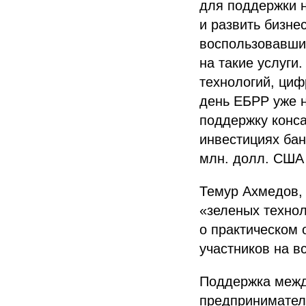
для поддержки н
и развить бизне
воспользовавшис
на такие услуги
технологий, циф
день ЕБРР уже 
поддержку конса
инвестициях бан
млн. долл. США
Темур Ахмедов, 
«зеленых технол
о практическом 
участников на в
Поддержка межд
предприниматель