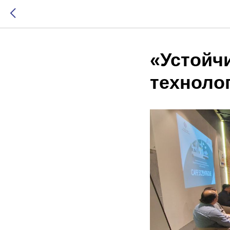
«Устойч
технолог