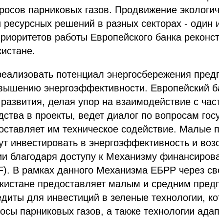
осов парниковых газов. Продвижение экологич
и ресурсных решений в разных секторах - один 
приоритетов работы Европейского банка реконс
кистане.
реализовать потенциал энергосбережения пред
овышению энергоэффективности. Европейский б
 развития, делая упор на взаимодействие с ча
дства в проекты, ведет диалог по вопросам го
оставляет им техническое содействие. Малые 
ут инвестировать в энергоэффективность и во
ии благодаря доступу к Механизму финансиров
). В рамках данного Механизма ЕБРР через св
екистане предоставляет малым и средним пред
диты для инвестиций в зеленые технологии, к
сы парниковых газов, а также технологии адап