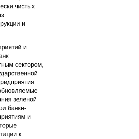
ески чистых
из
трукции и
приятий и
анк
стным сектором,
сударственной
предприятия
зобновляемые
ания зеленой
ои банки-
приятиям и
оторые
тации к