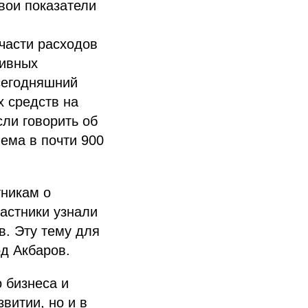
вои показатели
части расходов
тивных
сегодняшний
 средств на
ли говорить об
ъема в почти 900
тникам о
частники узнали
в. Эту тему для
д Акбаров.
 бизнеса и
витии, но и в