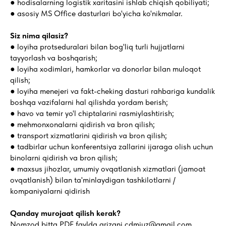
● hodisalarning logistik xaritasini ishlab chiqish qobiliyati;
● asosiy MS Office dasturlari bo'yicha ko'nikmalar.
Siz nima qilasiz?
● loyiha protseduralari bilan bog'liq turli hujjatlarni
tayyorlash va boshqarish;
● loyiha xodimlari, hamkorlar va donorlar bilan muloqot
qilish;
● loyiha menejeri va fakt-cheking dasturi rahbariga kundalik
boshqa vazifalarni hal qilishda yordam berish;
● havo va temir yo'l chiptalarini rasmiylashtirish;
● mehmonxonalarni qidirish va bron qilish;
● transport xizmatlarini qidirish va bron qilish;
● tadbirlar uchun konferentsiya zallarini ijaraga olish uchun
binolarni qidirish va bron qilish;
● maxsus jihozlar, umumiy ovqatlanish xizmatlari (jamoat
ovqatlanish) bilan ta'minlaydigan tashkilotlarni /
kompaniyalarni qidirish
Qanday murojaat qilish kerak?
Nomzod bitta PDF faylda arizani cdmjuz@gmail.com