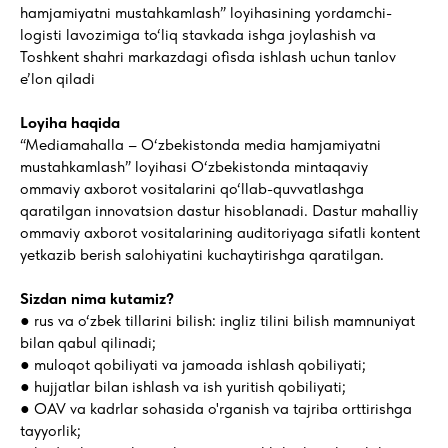
hamjamiyatni mustahkamlash” loyihasining yordamchi-
logisti lavozimiga to‘liq stavkada ishga joylashish va
Toshkent shahri markazdagi ofisda ishlash uchun tanlov
e’lon qiladi
Loyiha haqida
“Mediamahalla – O‘zbekistonda media hamjamiyatni
mustahkamlash” loyihasi O‘zbekistonda mintaqaviy
ommaviy axborot vositalarini qo‘llab-quvvatlashga
qaratilgan innovatsion dastur hisoblanadi. Dastur mahalliy
ommaviy axborot vositalarining auditoriyaga sifatli kontent
yetkazib berish salohiyatini kuchaytirishga qaratilgan.
Sizdan nima kutamiz?
● rus va o‘zbek tillarini bilish: ingliz tilini bilish mamnuniyat
bilan qabul qilinadi;
● muloqot qobiliyati va jamoada ishlash qobiliyati;
● hujjatlar bilan ishlash va ish yuritish qobiliyati;
● OAV va kadrlar sohasida o'rganish va tajriba orttirishga
tayyorlik;