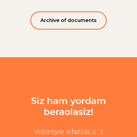
Archive of documents
Siz ham yordam
beraolasiz!
Volontyor sifatida o`z