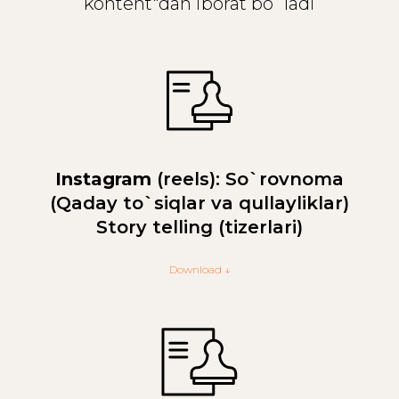
kontent"dan iborat bo`ladi
Instagram
(reels): So`rovnoma
(Qaday to`siqlar va qullayliklar)
Story telling (tizerlari)
Download ↓