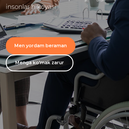
insonlar hikoyasi
Men yordam beraman
Menga ko'mak zarur