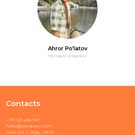
Ahror Po'latov
Montajchi va operator
Contacts
+371 123 456 789
hello@company.com
Akas iela 2, Rīga, Latvia