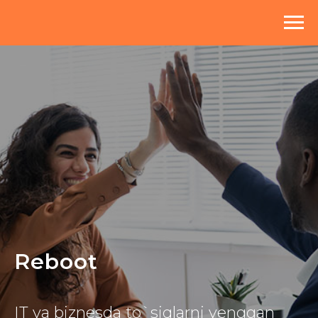
Reboot
IT va biznesda to`siqlarni yenggan