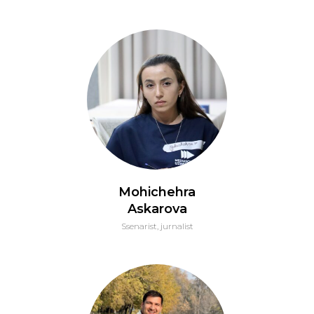
Mohichehra
Askarova
Ssenarist, jurnalist