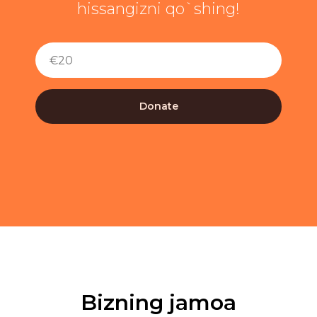
hissangizni qo`shing!
Donate
Bizning jamoa