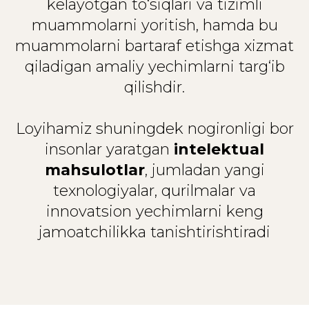
kelayotgan to‘siqlari va tizimli
muammolarni yoritish, hamda bu
muammolarni bartaraf etishga xizmat
qiladigan amaliy yechimlarni targ‘ib
qilishdir.
Loyihamiz shuningdek nogironligi bor
insonlar yaratgan
intelektual
mahsulotlar
, jumladan yangi
texnologiyalar, qurilmalar va
innovatsion yechimlarni keng
jamoatchilikka tanishtirishtiradi