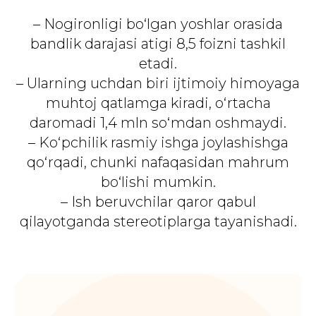
– Nogironligi bo‘lgan yoshlar orasida
bandlik darajasi atigi 8,5 foizni tashkil
etadi.
– Ularning uchdan biri ijtimoiy himoyaga
muhtoj qatlamga kiradi, o‘rtacha
daromadi 1,4 mln so‘mdan oshmaydi.
– Ko‘pchilik rasmiy ishga joylashishga
qo‘rqadi, chunki nafaqasidan mahrum
bo‘lishi mumkin.
– Ish beruvchilar qaror qabul
qilayotganda stereotiplarga tayanishadi.