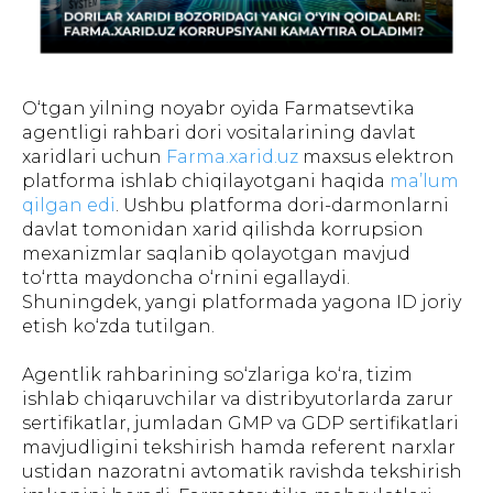
O‘tgan yilning noyabr oyida Farmatsevtika
agentligi rahbari dori vositalarining davlat
xaridlari uchun
Farma.xarid.uz
maxsus elektron
platforma ishlab chiqilayotgani haqida
ma’lum
qilgan edi
. Ushbu platforma dori-darmonlarni
davlat tomonidan xarid qilishda korrupsion
mexanizmlar saqlanib qolayotgan mavjud
to‘rtta maydoncha o‘rnini egallaydi.
Shuningdek, yangi platformada yagona ID joriy
etish ko‘zda tutilgan.
Agentlik rahbarining so‘zlariga ko‘ra, tizim
ishlab chiqaruvchilar va distribyutorlarda zarur
sertifikatlar, jumladan GMP va GDP sertifikatlari
mavjudligini tekshirish hamda referent narxlar
ustidan nazoratni avtomatik ravishda tekshirish