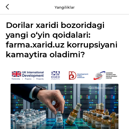
Yangiliklar
Dorilar xaridi bozoridagi
yangi o‘yin qoidalari:
farma.xarid.uz korrupsiyani
kamaytira oladimi?