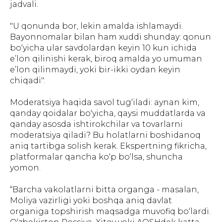
jadvali.
"U qonunda bor, lekin amalda ishlamaydi.
Bayonnomalar bilan ham xuddi shunday: qonun
bo‘yicha ular savdolardan keyin 10 kun ichida
e’lon qilinishi kerak, biroq amalda yo umuman
e’lon qilinmaydi, yoki bir-ikki oydan keyin
chiqadi".
Moderatsiya haqida savol tug‘iladi: aynan kim,
qanday qoidalar bo‘yicha, qaysi muddatlarda va
qanday asosda ishtirokchilar va tovarlarni
moderatsiya qiladi? Bu holatlarni boshidanoq
aniq tartibga solish kerak. Ekspertning fikricha,
platformalar qancha ko‘p bo‘lsa, shuncha
yomon.
“Barcha vakolatlarni bitta organga - masalan,
Moliya vazirligi yoki boshqa aniq davlat
organiga topshirish maqsadga muvofiq bo‘lardi.