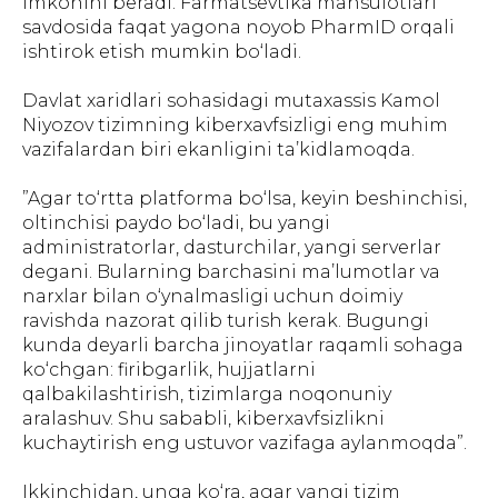
imkonini beradi. Farmatsevtika mahsulotlari
savdosida faqat yagona noyob PharmID orqali
ishtirok etish mumkin bo‘ladi.
Davlat xaridlari sohasidagi mutaxassis Kamol
Niyozov tizimning kiberxavfsizligi eng muhim
vazifalardan biri ekanligini ta’kidlamoqda.
”Agar to‘rtta platforma bo‘lsa, keyin beshinchisi,
oltinchisi paydo bo‘ladi, bu yangi
administratorlar, dasturchilar, yangi serverlar
degani. Bularning barchasini ma’lumotlar va
narxlar bilan o‘ynalmasligi uchun doimiy
ravishda nazorat qilib turish kerak. Bugungi
kunda deyarli barcha jinoyatlar raqamli sohaga
ko‘chgan: firibgarlik, hujjatlarni
qalbakilashtirish, tizimlarga noqonuniy
aralashuv. Shu sababli, kiberxavfsizlikni
kuchaytirish eng ustuvor vazifaga aylanmoqda”.
Ikkinchidan, unga ko‘ra, agar yangi tizim