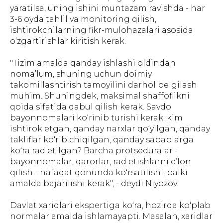
yaratilsa, uning ishini muntazam ravishda - har
3-6 oyda tahlil va monitoring qilish,
ishtirokchilarning fikr-mulohazalari asosida
o‘zgartirishlar kiritish kerak.
"Tizim amalda qanday ishlashi oldindan
noma’lum, shuning uchun doimiy
takomillashtirish tamoyilini darhol belgilash
muhim. Shuningdek, maksimal shaffoflikni
qoida sifatida qabul qilish kerak. Savdo
bayonnomalari ko‘rinib turishi kerak: kim
ishtirok etgan, qanday narxlar qo‘yilgan, qanday
takliflar ko‘rib chiqilgan, qanday sabablarga
ko‘ra rad etilgan? Barcha protseduralar -
bayonnomalar, qarorlar, rad etishlarni e’lon
qilish - nafaqat qonunda ko‘rsatilishi, balki
amalda bajarilishi kerak", - deydi Niyozov.
Davlat xaridlari ekspertiga ko‘ra, hozirda ko‘plab
normalar amalda ishlamayapti. Masalan, xaridlar