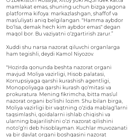
O‘zbekiston Rossiya, Xitoy yoki AQSHdek katta
mamlakat emas, shuning uchun bizga yagona
platforma kifoya: markazlashgan, shaffof va
mas’uliyati aniq belgilangan. "Hamma aybdor
bo‘lsa, demak hech kim aybdor emas" degan
maqol bor. Bu vaziyatni o‘zgartirish zarur.”
Xuddi shu narsa nazorat qiluvchi organlarga
ham tegishli, deydi Kamol Niyozov.
"Hozirda qonunda beshta nazorat organi
mavjud: Moliya vazirligi, Hisob palatasi,
Korrupsiyaga qarshi kurashish agentligi,
Monopoliyaga qarshi kurash qo‘mitasi va
prokuratura. Mening fikrimcha, bitta mas’ul
nazorat organi bo‘lishi lozim. Shu bilan birga,
Moliya vazirligi bir vaqtning o‘zida mablag‘larni
taqsimlashi, qoidalarni ishlab chiqishi va
ularning bajarilishini o‘zi nazorat qilishini
noto‘g‘ri deb hisoblayman. Kuchlar muvozanati
va bir davlat organi boshqasini nazorat