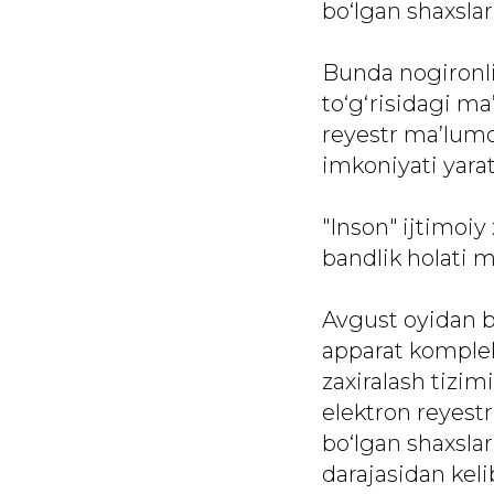
bo‘lgan shaxslar
Bunda nogironli
to‘g‘risidagi ma
reyestr ma’lumo
imkoniyati yarat
"Inson" ijtimoiy
bandlik holati m
Avgust oyidan b
apparat kompleks
zaxiralash tizimi
elektron reyestr
bo‘lgan shaxsla
darajasidan keli