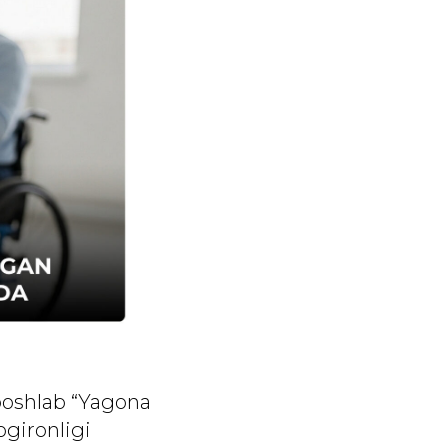
boshlab “Yagona
ogironligi