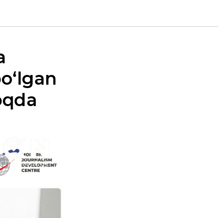
a
bo‘lgan
moqda