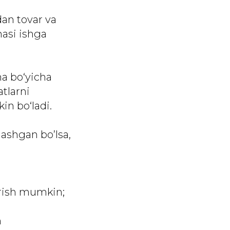
dan tovar va
hasi ishga
ma bo‘yicha
tlarni
in bo‘ladi.
nashgan bo’lsa,
irish mumkin;
n