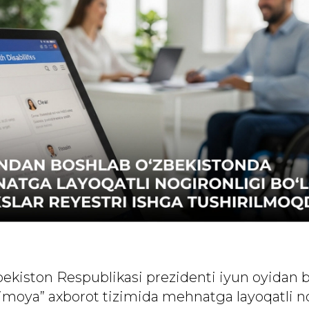
ekiston Respublikasi prezidenti iyun oyidan 
 himoya” axborot tizimida mehnatga layoqatli n