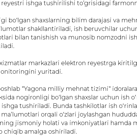
 reyestri ishga tushirilishi to’grisidagi farmon
gi bo‘lgan shaxslarning bilim darajasi va mehn
’lumotlar shakllantiriladi, ish beruvchilar uchu
tlari bilan tanishish va munosib nomzodni ish
iladi.
 xizmatlar markazlari elektron reyestrga kiriti
onitoringini yuritadi.
oshlab "Yagona milliy mehnat tizimi" idoralara
ida nogironligi bo‘lgan shaxslar uchun ish o‘r
 ishga tushiriladi. Bunda tashkilotlar ish o‘rinla
 ma’lumotlari orqali o‘zlari joylashgan hududd
rning jismoniy holati va imkoniyatlari hamda 
b chiqib amalga oshiriladi.