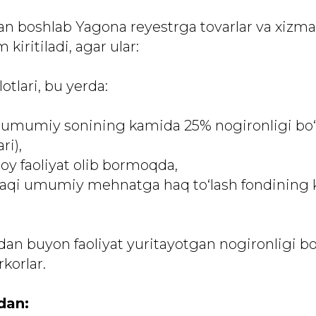
an boshlab Yagona reyestrga tovarlar va xizmat
kiritiladi, agar ular:
lotlari, bu yerda:
umumiy sonining kamida 25% nogironligi bo‘
ri),
oy faoliyat olib bormoqda,
 haqi umumiy mehnatga haq to‘lash fondining
an buyon faoliyat yuritayotgan nogironligi bo
rkorlar.
dan: