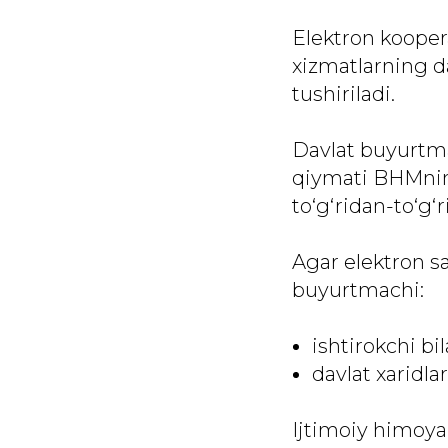
Elektron koopera
xizmatlarning d
tushiriladi.
Davlat buyurtma
qiymati BHMning
to‘g‘ridan-to‘g‘
Agar elektron sa
buyurtmachi:
ishtirokchi bi
davlat xaridl
Ijtimoiy himoya