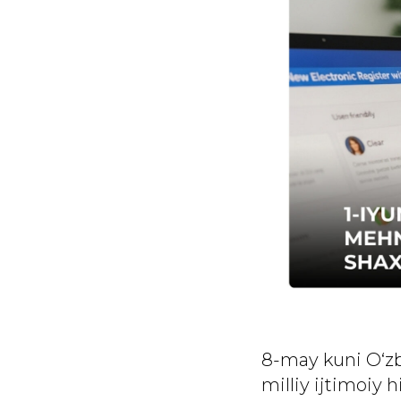
8-may kuni O‘zb
milliy ijtimoiy