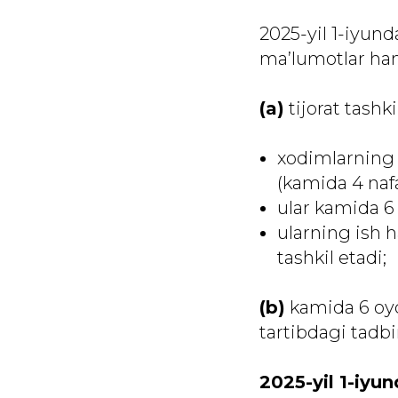
2025-yil 1-iyund
ma’lumotlar ham 
(a)
tijorat tashki
xodimlarning 
(kamida 4 nafa
ular kamida 6 
ularning ish
tashkil etadi;
(b)
kamida 6 oyd
tartibdagi tadbi
2025-yil 1-iyun