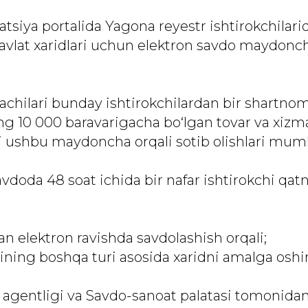
tsiya portalida Yagona reyestr ishtirokchilari
avlat xaridlari uchun elektron savdo maydonc
chilari bunday ishtirokchilardan bir shartno
 10 000 baravarigacha bo‘lgan tovar va xizma
ri ushbu maydoncha orqali sotib olishlari mumk
vdoda 48 soat ichida bir nafar ishtirokchi qat
lan elektron ravishda savdolashish orqali;
arining boshqa turi asosida xaridni amalga osh
 agentligi va Savdo-sanoat palatasi tomonida