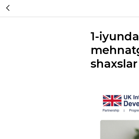
1-iyund
mehnatga
shaxslar