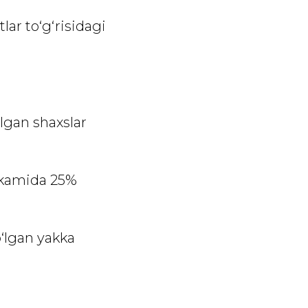
lar to‘g‘risidagi
lgan shaxslar
 kamida 25%
‘lgan yakka