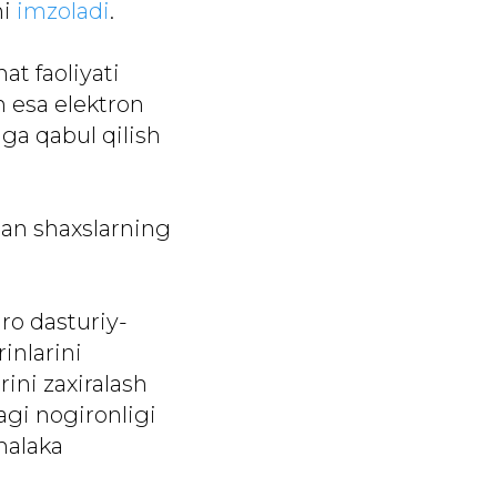
ni
imzoladi
.
at faoliyati
n esa elektron
ga qabul qilish
lgan shaxslarning
ro dasturiy-
inlarini
rini zaxiralash
agi nogironligi
malaka