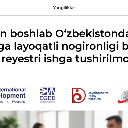
Yangiliklar
an boshlab O‘zbekistond
 layoqatli nogironligi 
 reyestri ishga tushiril