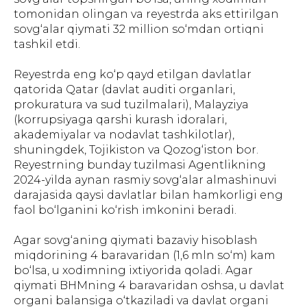
tomonidan olingan va reyestrda aks ettirilgan
sovg‘alar qiymati 32 million so‘mdan ortiqni
tashkil etdi.
Reyestrda eng ko‘p qayd etilgan davlatlar
qatorida Qatar (davlat auditi organlari,
prokuratura va sud tuzilmalari), Malayziya
(korrupsiyaga qarshi kurash idoralari,
akademiyalar va nodavlat tashkilotlar),
shuningdek, Tojikiston va Qozog‘iston bor.
Reyestrning bunday tuzilmasi Agentlikning
2024-yilda aynan rasmiy sovg‘alar almashinuvi
darajasida qaysi davlatlar bilan hamkorligi eng
faol bo‘lganini ko‘rish imkonini beradi.
Agar sovg‘aning qiymati bazaviy hisoblash
miqdorining 4 baravaridan (1,6 mln so‘m) kam
bo‘lsa, u xodimning ixtiyorida qoladi. Agar
qiymati BHMning 4 baravaridan oshsa, u davlat
organi balansiga o‘tkaziladi va davlat organi