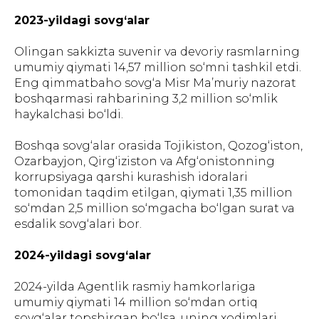
2023-yildagi sovg‘alar
Olingan sakkizta suvenir va devoriy rasmlarning
umumiy qiymati 14,57 million so‘mni tashkil etdi.
Eng qimmatbaho sovg‘a Misr Ma’muriy nazorat
boshqarmasi rahbarining 3,2 million so‘mlik
haykalchasi bo‘ldi.
Boshqa sovg‘alar orasida Tojikiston, Qozog‘iston,
Ozarbayjon, Qirg‘iziston va Afg‘onistonning
korrupsiyaga qarshi kurashish idoralari
tomonidan taqdim etilgan, qiymati 1,35 million
so‘mdan 2,5 million so‘mgacha bo‘lgan surat va
esdalik sovg‘alari bor.
2024-yildagi sovg‘alar
2024-yilda Agentlik rasmiy hamkorlariga
umumiy qiymati 14 million so‘mdan ortiq
sovg‘alar topshirgan bo‘lsa, uning xodimlari