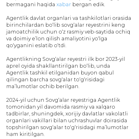
bermagani haqida
xabar
bergan edik.
Agentlik davlat organlari va tashkilotlari orasida
birinchilardan bo‘lib sovg‘alar reyestrini keng
jamoatchilik uchun o‘z rasmiy veb-saytida ochiq
va doimiy e’lon qilish amaliyotini yo‘lga
qo‘yganini eslatib o‘tdi.
Agentlikning Sovg‘alar reyestri ilk bor 2023-yil
aprel oyida shakllantirilgan bo‘lib, unda
Agentlik tashkil etilganidan buyon qabul
qilingan barcha sovg‘alar to‘g‘risidagi
ma’lumotlar ochib berilgan.
2024-yil uchun Sovg‘alar reyestriga Agentlik
tomonidan yil davomida rasmiy va xalqaro
tadbirlar, shuningdek, xorijiy davlatlar vakolatli
organlari vakillari bilan uchrashuvlar doirasida
topshirilgan sovg‘alar to‘g‘risidagi ma’lumotlar
ham kiritilgan.