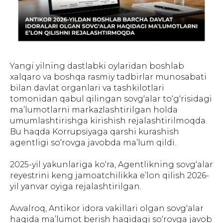
Yangi yilning dastlabki oylaridan boshlab
xalqaro va boshqa rasmiy tadbirlar munosabati
bilan davlat organlari va tashkilotlari
tomonidan qabul qilingan sovg‘alar to‘g‘risidagi
ma’lumotlarni markazlashtirilgan holda
umumlashtirishga kirishish rejalashtirilmoqda.
Bu haqda Korrupsiyaga qarshi kurashish
agentligi so‘rovga javobda ma’lum qildi.
2025-yil yakunlariga ko‘ra, Agentlikning sovg‘alar
reyestrini keng jamoatchilikka e’lon qilish 2026-
yil yanvar oyiga rejalashtirilgan.
Avvalroq, Antikor idora vakillari olgan sovg‘alar
haqida ma’lumot berish haqidagi so‘rovga javob