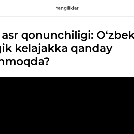
Yangiliklar
asr qonunchiligi: O‘zbek
gik kelajakka qanday
anmoqda?