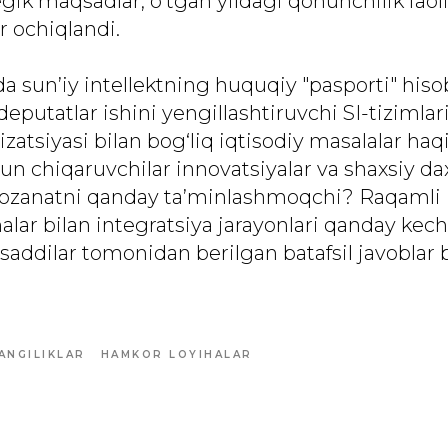
ik maqsadlar, o‘tgan yildagi qonunchilik faoli
ar ochiqlandi.
 sun’iy intellektning huquqiy "pasporti" his
deputatlar ishini yengillashtiruvchi SI-tizimla
atsiyasi bilan bog‘liq iqtisodiy masalalar haq
un chiqaruvchilar innovatsiyalar va shaxsiy dax
ozanatni qanday ta’minlashmoqchi? Raqamli i
malar bilan integratsiya jarayonlari qanday ke
saddilar tomonidan berilgan batafsil javoblar 
ANGILIKLAR
HAMKOR LOYIHALAR