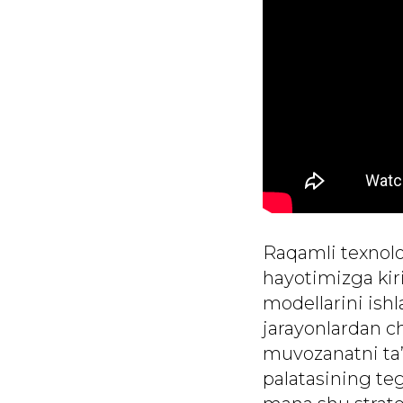
Raqamli texnolog
hayotimizga kir
modellarini ish
jarayonlardan ch
muvozanatni ta’
palatasining te