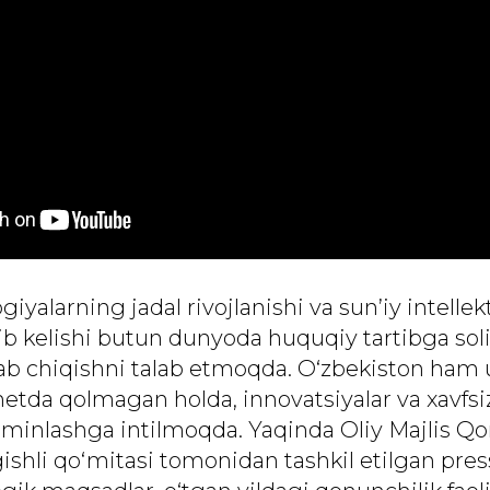
iyalarning jadal rivojlanishi va sun’iy intelle
ib kelishi butun dunyoda huquqiy tartibga sol
lab chiqishni talab etmoqda. O‘zbekiston ham
etda qolmagan holda, innovatsiyalar va xavfsiz
minlashga intilmoqda. Yaqinda Oliy Majlis Qo
gishli qo‘mitasi tomonidan tashkil etilgan pre