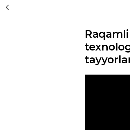
Raqamli 
texnolo
tayyorl