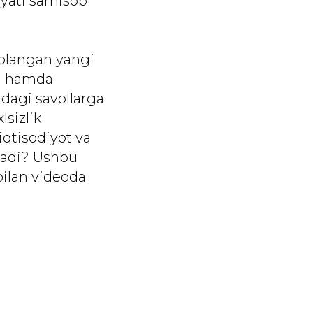
yati sarhisobi
oblangan yangi
ri hamda
idagi savollarga
lsizlik
qtisodiyot va
chadi? Ushbu
bilan videoda