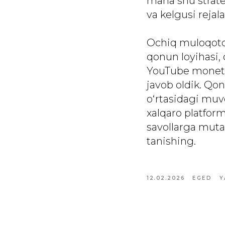
mana shu strateg
va kelgusi rejal
Ochiq muloqotda
qonun loyihasi, 
YouTube monetiz
javob oldik. Qon
o‘rtasidagi muv
xalqaro platfor
savollarga muta
tanishing.
12.02.2026
EGED
Y