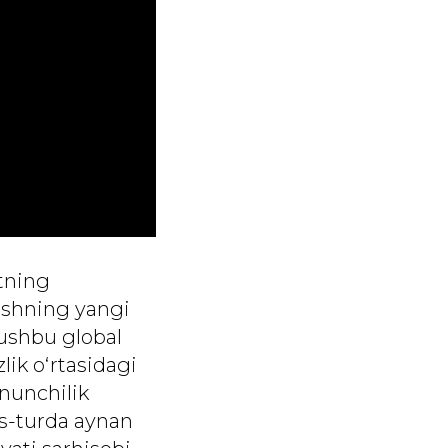
ktning
ishning yangi
 ushbu global
lik o‘rtasidagi
nunchilik
ss-turda aynan