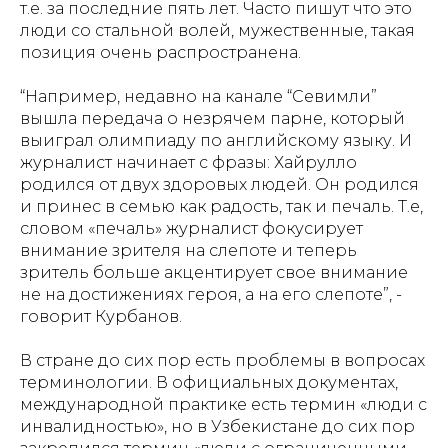
т.е. за последние пять лет. Часто пишут что это
люди со стальной волей, мужественные, такая
позиция очень распространена.
“Например, недавно на канале “Севимли”
вышла передача о незрячем парне, который
выиграл олимпиаду по английскому языку. И
журналист начинает с фразы: Хайрулло
родился от двух здоровых людей. Он родился
и принес в семью как радость, так и печаль. Т.е,
словом «печаль» журналист фокусирует
внимание зрителя на слепоте и теперь
зритель больше акцентирует свое внимание
не на достижениях героя, а на его слепоте”, -
говорит Курбанов.
В стране до сих пор есть проблемы в вопросах
терминологии. В официальных документах,
международной практике есть термин «люди с
инвалидностью», но в Узбекистане до сих пор