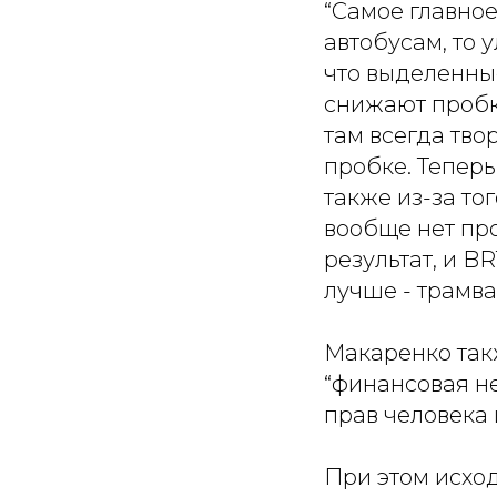
“Самое главное,
автобусам, то 
что выделенны
снижают пробки
там всегда тво
пробке. Теперь
также из-за тог
вообще нет про
результат, и B
лучше - трамвай
Макаренко такж
“финансовая н
прав человека
При этом исхо