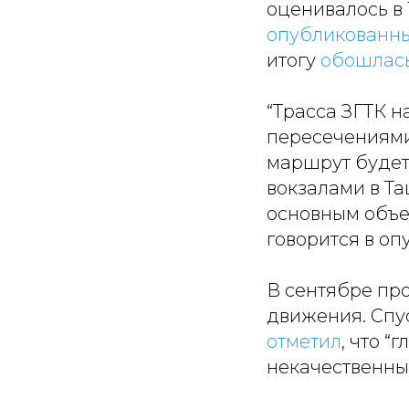
оценивалось в 1
опубликованн
итогу
обошлас
“Трасса ЗГТК н
пересечениями
маршрут будет
вокзалами в Та
основным объек
говорится в о
В сентябре пр
движения. Спу
отметил
, что 
некачественны