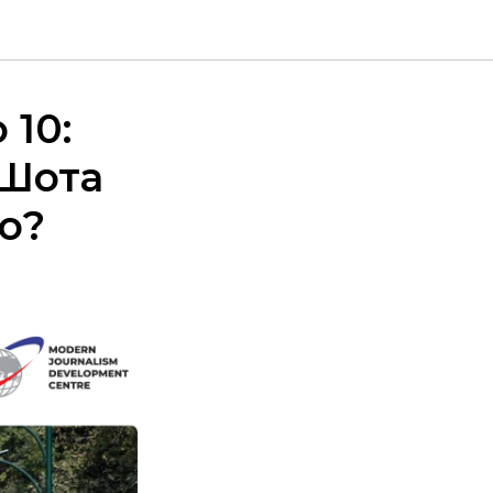
 10:
 Шота
о?