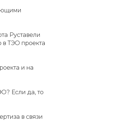
дующими
ота Руставели
ю в ТЭО проекта
роекта и на
О? Если да, то
ертиза в связи