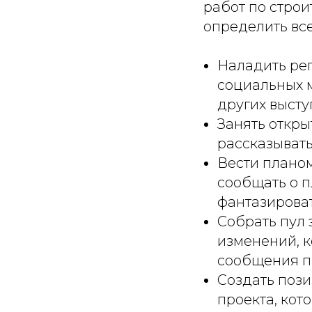
работ по стро
определить все
Наладить ре
социальных м
других высту
Занять откр
рассказывать
Вести плано
сообщать о п
фантазироват
Собрать пул
изменений, 
сообщения п
Создать поз
проекта, кот