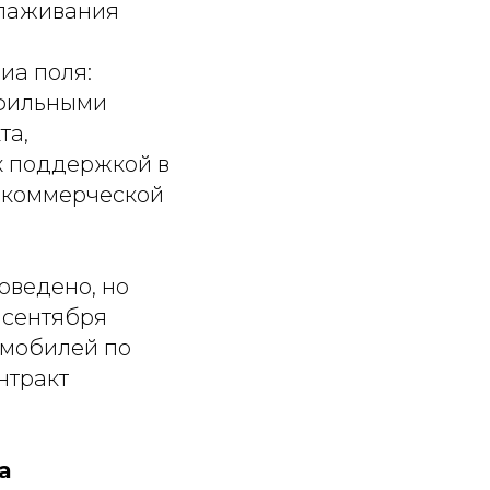
алаживания
.
иа поля:
офильными
та,
х поддержкой в
о коммерческой
оведено, но
 сентября
омобилей по
нтракт
а