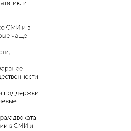
ратегию и
о СМИ и в
орые чаще
ти,
заранее
щественности
ля поддержки
чевые
ра/адвоката
рии в СМИ и