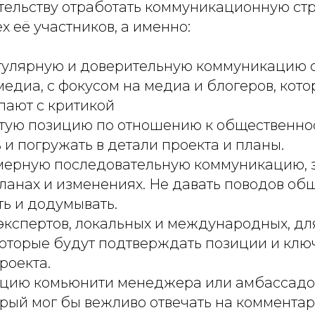
ительству отработать коммуникационную ст
х её участников, а именно:
гулярную и доверительную коммуникацию с
едиа, с фокусом на медиа и блогеров, кот
пают с критикой
ытую позицию по отношению к общественнос
 и погружать в детали проекта и планы.
мерную последовательную коммуникацию, 
ланах и изменениях. Не давать поводов об
ь и додумывать.
 экспертов, локальных и международных, д
которые будут подтверждать позиции и клю
роекта.
ицию комьюнити менеджера или амбассадо
орый мог бы вежливо отвечать на коммента