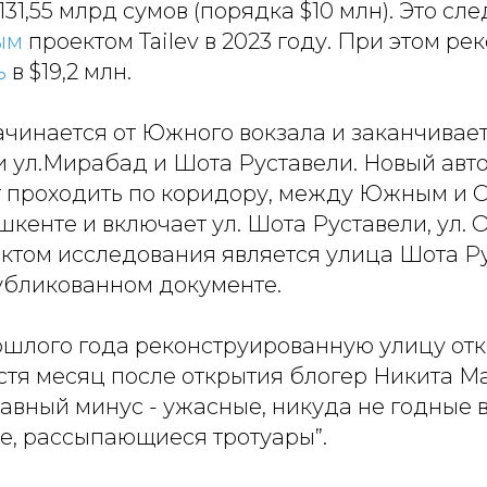
31,55 млрд сумов (порядка $10 млн). Это сле
ым
проектом Tailev в 2023 году. При этом ре
ь
в $19,2 млн.
ачинается от Южного вокзала и заканчивае
 ул.Мирабад и Шота Руставели. Новый авт
 проходить по коридору, между Южным и 
шкенте и включает ул. Шота Руставели, ул. 
том исследования является улица Шота Рус
публикованном документе.
ошлого года реконструированную улицу от
стя месяц после открытия блогер Никита М
“главный минус - ужасные, никуда не годные
е, рассыпающиеся тротуары”.