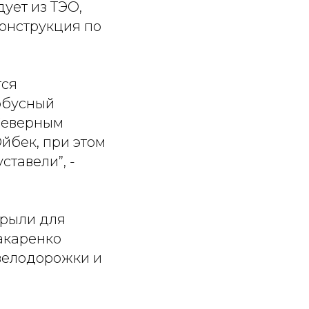
дует из ТЭО,
конструкция по
тся
обусный
Северным
Ойбек, при этом
тавели”, -
крыли для
акаренко
 велодорожки и