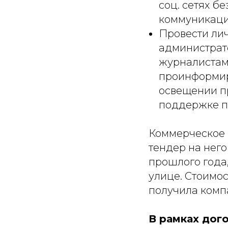
соц. сетях б
коммуникации
Провести лич
администрат
журналистами
проинформир
освещении п
поддержке п
Коммерческое 
тендер на нег
прошлого года,
улице. Стоимос
получила компа
В рамках дог