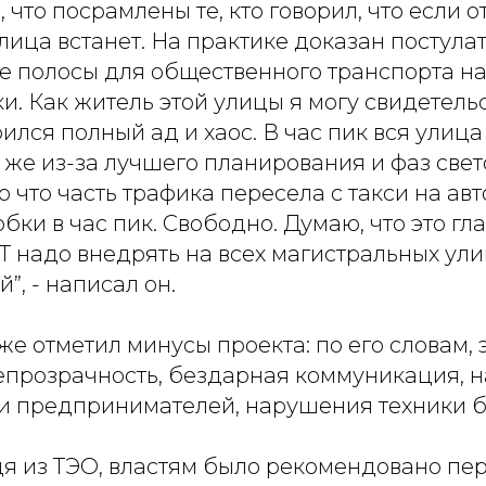
 что посрамлены те, кто говорил, что если о
улица встанет. На практике доказан постула
е полосы для общественного транспорта н
. Как житель этой улицы я могу свидетельс
рился полный ад и хаос. В час пик вся улица
 же из-за лучшего планирования и фаз свет
о что часть трафика пересела с такси на авт
бки в час пик. Свободно. Думаю, что это гл
RT надо внедрять на всех магистральных ули
”, - написал он.
е отметил минусы проекта: по его словам, э
епрозрачность, бездарная коммуникация, 
 и предпринимателей, нарушения техники б
дя из ТЭО, властям было рекомендовано пе