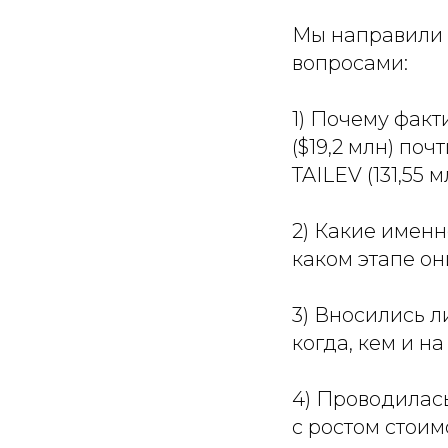
Мы направили 
вопросами:
1) Почему фак
($19,2 млн) по
TAILEV (131,55 
2) Какие именн
каком этапе о
3) Вносились л
когда, кем и н
4) Проводилась
с ростом стоим