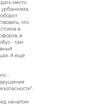
тдать место
т урбанизма,
аоборот
твовать, что
 стояла в
офоров, а
обус - там
авный
цах. А ещё
то -
нарушения
езопасности”.
ред началом