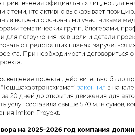
ез привлечения официальных лиц, но для н
 с теми, кто активно высказывает позицию
ные встречи с основными участниками мед
орами тематических групп, блогерами, пр
 для погружения их в цели и детали проек
овать о предстоящих планах, заручиться и
роекта. При необходимости договориться 
роекта.
освещение проекта действительно было пр
о “Тошшахартрансхизмат”
закончил
в начале
 за 20 дней до открытия движения для авт
ть услуг составила свыше 570 млн сумов, ко
ния Imkon Proyekt.
овора на 2025–2026 год компания должн